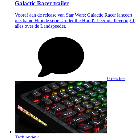
Galactic Racer-trailer
Vooraf aan de release van Star Wars: Galactic Racer lanceert
mechanic Hibi de serie 'Under the Hood'. Leer in aflevering 1
alles over de Landspeeder.
0 reacties
Tech review