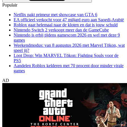
Populair
Netflix pakt primeur met showcase van GTA 6
EA officieel verkocht voor 47 miljard euro aan Saoedi-Arabië
Roblox gaat helemaal naar de kloten en dat is jouw schuld
Nintendo Switch 2 verkoopt meer dan de GameCube
Nintendo is erbij tijdens gamescom 2026 en wel met deze 9
games
Weekendmodus: van 8 augustus 2026 met Marvel Tōkon, wat
speel jij?
Loot Drop: Win MARVEL Tōkon: Fighting Souls voor de
PS5
Aandelen Roblox kelderen met 70 procent door minder virale
games
AD