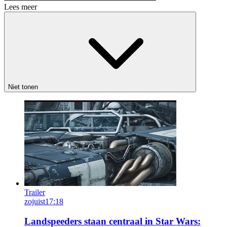
Lees meer
Niet tonen
Trailer
zojuist
17:18
Landspeeders staan centraal in Star Wars: