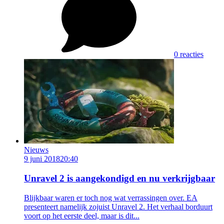
0 reacties
Nieuws
9 juni 2018
20:40
Unravel 2 is aangekondigd en nu verkrijgbaar
Blijkbaar waren er toch nog wat verrassingen over. EA
presenteert namelijk zojuist Unravel 2. Het verhaal borduurt
voort op het eerste deel, maar is dit...