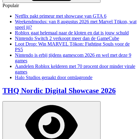
Populair
Netflix pakt primeur met showcase van GTA 6
Weekendmodus: van 8 augustus 2026 met Marvel Tōkon, wat
speel jij?
Roblox gaat helemaal naar de kloten en dat is jouw schuld
Nintendo Switch 2 verkoopt meer dan de GameCube
Loot Drop: Win MARVEL Tōkon: Fighting Souls voor de
PS5
Nintendo is erbij tijdens gamescom 2026 en wel met deze 9
games
Aandelen Roblox kelderen met 70 procent door minder virale
games
Halo Studios geraakt door ontslagronde
THQ Nordic Digital Showcase 2026