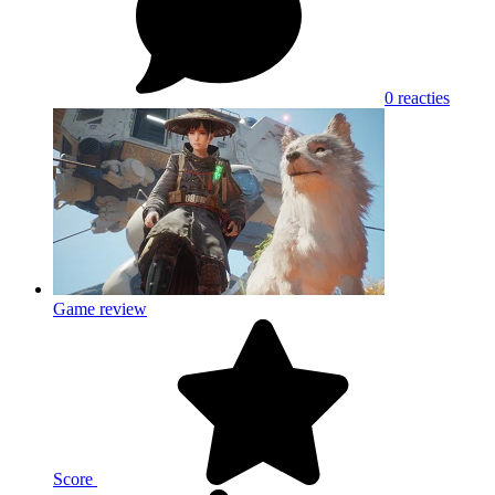
0 reacties
Game review
Score