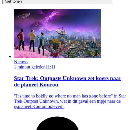
Niet tonen
Nieuws
1 minuut geleden
11:11
Star Trek: Outposts Unknown zet koers naar
de planeet Kourou
"It's time to boldly go where no man has gone before" in Star
Trek Outpost Unknown, wat in dit geval een tripje naar de
ijsplaneet Kourou oplevert.