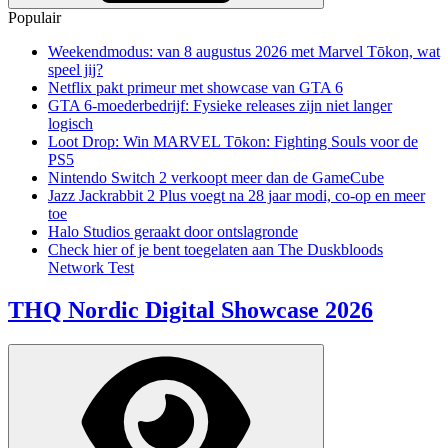
Populair
Weekendmodus: van 8 augustus 2026 met Marvel Tōkon, wat
speel jij?
Netflix pakt primeur met showcase van GTA 6
GTA 6-moederbedrijf: Fysieke releases zijn niet langer
logisch
Loot Drop: Win MARVEL Tōkon: Fighting Souls voor de
PS5
Nintendo Switch 2 verkoopt meer dan de GameCube
Jazz Jackrabbit 2 Plus voegt na 28 jaar modi, co-op en meer
toe
Halo Studios geraakt door ontslagronde
Check hier of je bent toegelaten aan The Duskbloods
Network Test
THQ Nordic Digital Showcase 2026