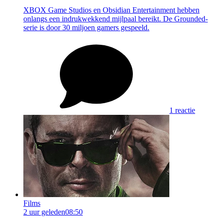
XBOX Game Studios en Obsidian Entertainment hebben
onlangs een indrukwekkend mijlpaal bereikt. De Grounded-
serie is door 30 miljoen gamers gespeeld.
1 reactie
Films
2 uur geleden
08:50