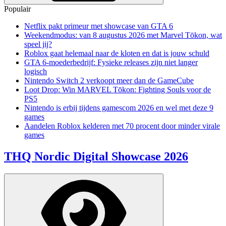
Populair
Netflix pakt primeur met showcase van GTA 6
Weekendmodus: van 8 augustus 2026 met Marvel Tōkon, wat
speel jij?
Roblox gaat helemaal naar de kloten en dat is jouw schuld
GTA 6-moederbedrijf: Fysieke releases zijn niet langer
logisch
Nintendo Switch 2 verkoopt meer dan de GameCube
Loot Drop: Win MARVEL Tōkon: Fighting Souls voor de
PS5
Nintendo is erbij tijdens gamescom 2026 en wel met deze 9
games
Aandelen Roblox kelderen met 70 procent door minder virale
games
THQ Nordic Digital Showcase 2026