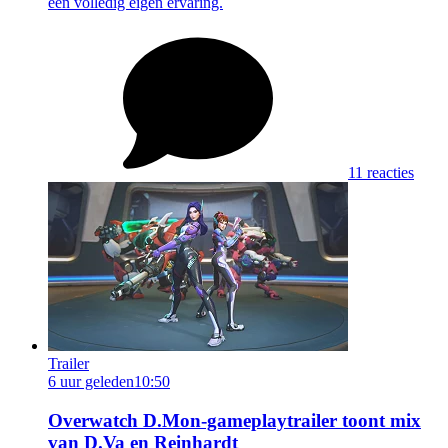
een volledig eigen ervaring.
11 reacties
Trailer
6 uur geleden
10:50
Overwatch D.Mon-gameplaytrailer toont mix
van D.Va en Reinhardt