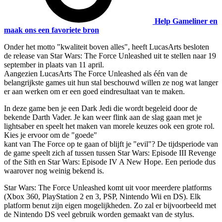
Help Gameliner en
maak ons een favoriete bron
Onder het motto "kwaliteit boven alles", heeft LucasArts besloten
de release van Star Wars: The Force Unleashed uit te stellen naar 19
september in plaats van 11 april.
Aangezien LucasArts The Force Unleashed als één van de
belangrijkste games uit hun stal beschouwd willen ze nog wat langer
er aan werken om er een goed eindresultaat van te maken.
In deze game ben je een Dark Jedi die wordt begeleid door de
bekende Darth Vader. Je kan weer flink aan de slag gaan met je
lightsaber en speelt het maken van morele keuzes ook een grote rol.
Kies je ervoor om de "goede"
kant van The Force op te gaan of blijft je "evil"? De tijdsperiode van
de game speelt zich af tussen tussen Star Wars: Episode III Revenge
of the Sith en Star Wars: Episode IV A New Hope. Een periode dus
waarover nog weinig bekend is.
Star Wars: The Force Unleashed komt uit voor meerdere platforms
(Xbox 360, PlayStation 2 en 3, PSP, Nintendo Wii en DS). Elk
platform benut zijn eigen mogelijkheden. Zo zal er bijvoorbeeld met
de Nintendo DS veel gebruik worden gemaakt van de stylus.