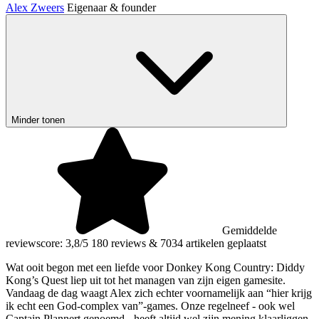
Alex Zweers
Eigenaar & founder
Minder tonen
Gemiddelde
reviewscore: 3,8/5
180 reviews
&
7034 artikelen geplaatst
Wat ooit begon met een liefde voor Donkey Kong Country: Diddy
Kong’s Quest liep uit tot het managen van zijn eigen gamesite.
Vandaag de dag waagt Alex zich echter voornamelijk aan “hier krijg
ik echt een God-complex van”-games. Onze regelneef - ook wel
Captain Plannert genoemd - heeft altijd wel zijn mening klaarliggen,