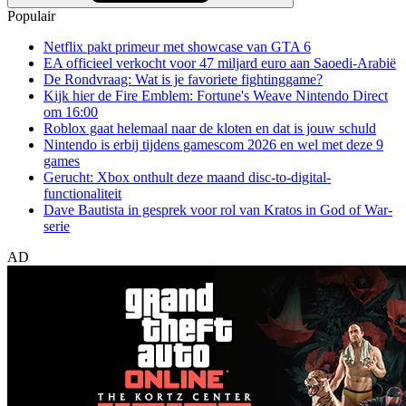
Populair
Netflix pakt primeur met showcase van GTA 6
EA officieel verkocht voor 47 miljard euro aan Saoedi-Arabië
De Rondvraag: Wat is je favoriete fightinggame?
Kijk hier de Fire Emblem: Fortune's Weave Nintendo Direct
om 16:00
Roblox gaat helemaal naar de kloten en dat is jouw schuld
Nintendo is erbij tijdens gamescom 2026 en wel met deze 9
games
Gerucht: Xbox onthult deze maand disc-to-digital-
functionaliteit
Dave Bautista in gesprek voor rol van Kratos in God of War-
serie
AD