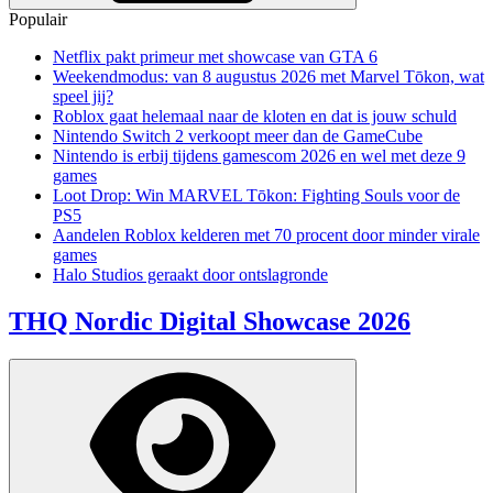
Populair
Netflix pakt primeur met showcase van GTA 6
Weekendmodus: van 8 augustus 2026 met Marvel Tōkon, wat
speel jij?
Roblox gaat helemaal naar de kloten en dat is jouw schuld
Nintendo Switch 2 verkoopt meer dan de GameCube
Nintendo is erbij tijdens gamescom 2026 en wel met deze 9
games
Loot Drop: Win MARVEL Tōkon: Fighting Souls voor de
PS5
Aandelen Roblox kelderen met 70 procent door minder virale
games
Halo Studios geraakt door ontslagronde
THQ Nordic Digital Showcase 2026