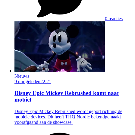
0 reacties
Nieuws
9 uur geleden
22:21
Disney Epic Mickey Rebrushed komt naar
mobiel
Disney Epic Mickey Rebrushed wordt geport richting de
mobiele devices. Dit heeft THQ Nordic bekendgemaakt
voorafgaand aan de showcase.