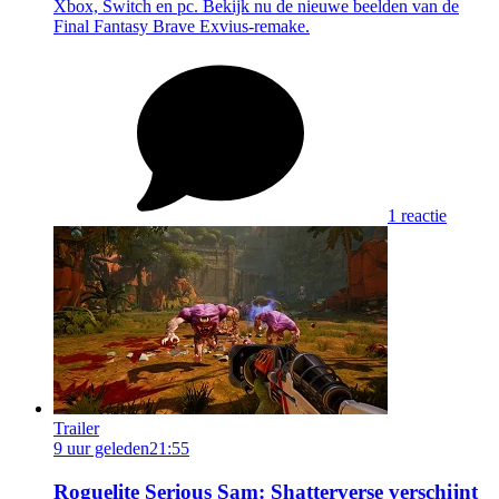
Xbox, Switch en pc. Bekijk nu de nieuwe beelden van de
Final Fantasy Brave Exvius-remake.
1 reactie
Trailer
9 uur geleden
21:55
Roguelite Serious Sam: Shatterverse verschijnt