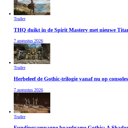
Trailer
THQ duikt in de Spirit Mastery met nieuwe Titan
7 augustus 2026
Trailer
Herbeleef de Gothic-trilogie vanaf nu op consoles
7 augustus 2026
Trailer
Fundingcampagne boardgame Gothic: A Shadow'