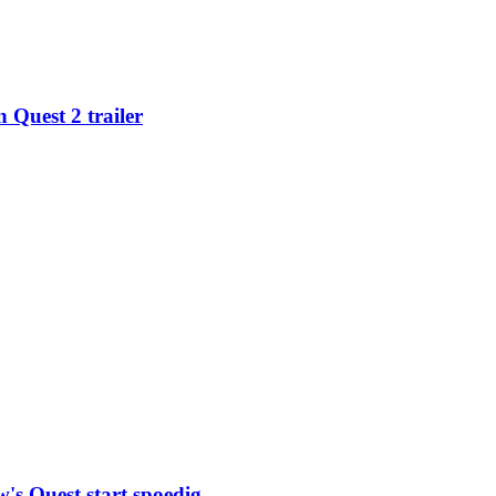
 Quest 2 trailer
s Quest start spoedig