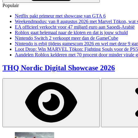
Populair
Netflix pakt primeur met showcase van GTA 6
Weekendmodus: van 8 augustus 2026 met Marvel Tōkon, wat sp
EA officieel verkocht voor 47 miljard euro aan Saoedi-Arabië
Roblox gaat helemaal naar de kloten en dat is jouw schuld
Nintendo Switch 2 verkoopt meer dan de GameCube
Nintendo is erbij tijdens gamescom 2026 en wel met deze 9 ga
Loot Drop: Win MARVEL Tōkon: Fighting Souls voor de PS5
Aandelen Roblox kelderen met 70 procent door minder virale 
THQ Nordic Digital Showcase 2026