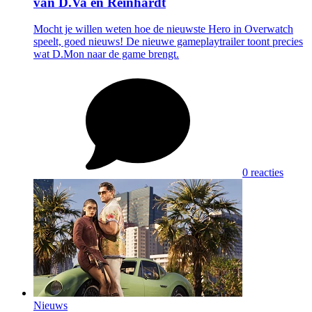
van D.Va en Reinhardt
Mocht je willen weten hoe de nieuwste Hero in Overwatch
speelt, goed nieuws! De nieuwe gameplaytrailer toont precies
wat D.Mon naar de game brengt.
0 reacties
Nieuws