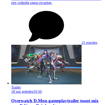
een volledig eigen ervaring.
21 reacties
Trailer
18 uur geleden
10:50
Overwatch D.Mon-gameplaytrailer toont mix