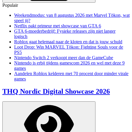
Populair
Weekendmodus: van 8 augustus 2026 met Marvel Tōkon, wat
speel jij?
Netflix pakt primeur met showcase van GTA 6
GTA 6-moederbedrijf: Fysieke releases zijn niet langer
logisch
Roblox gaat helemaal naar de kloten en dat is jouw schuld
Loot Drop: Win MARVEL Tōkon: Fighting Souls voor de
PS5
Nintendo Switch 2 verkoopt meer dan de GameCube
Nintendo is erbij tijdens gamescom 2026 en wel met deze 9
games
Aandelen Roblox kelderen met 70 procent door minder virale
games
THQ Nordic Digital Showcase 2026