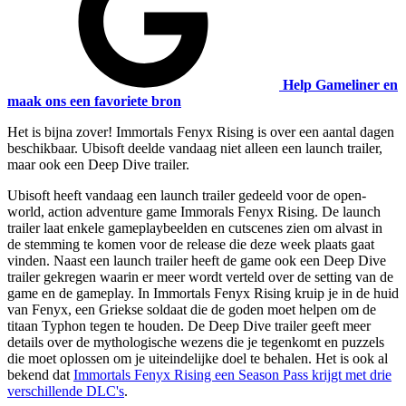
Help Gameliner en
maak ons een favoriete bron
Het is bijna zover! Immortals Fenyx Rising is over een aantal dagen
beschikbaar. Ubisoft deelde vandaag niet alleen een launch trailer,
maar ook een Deep Dive trailer.
Ubisoft heeft vandaag een launch trailer gedeeld voor de open-
world, action adventure game Immorals Fenyx Rising. De launch
trailer laat enkele gameplaybeelden en cutscenes zien om alvast in
de stemming te komen voor de release die deze week plaats gaat
vinden. Naast een launch trailer heeft de game ook een Deep Dive
trailer gekregen waarin er meer wordt verteld over de setting van de
game en de gameplay. In Immortals Fenyx Rising kruip je in de huid
van Fenyx, een Griekse soldaat die de goden moet helpen om de
titaan Typhon tegen te houden. De Deep Dive trailer geeft meer
details over de mythologische wezens die je tegenkomt en puzzels
die moet oplossen om je uiteindelijke doel te behalen. Het is ook al
bekend dat
Immortals Fenyx Rising een Season Pass krijgt met drie
verschillende DLC's
.