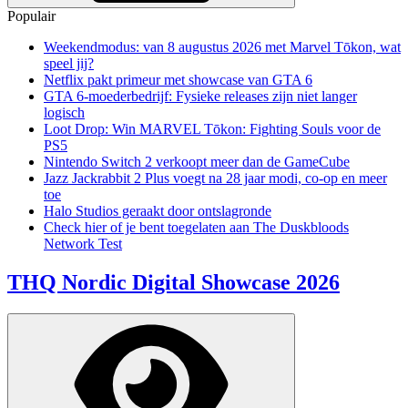
Populair
Weekendmodus: van 8 augustus 2026 met Marvel Tōkon, wat
speel jij?
Netflix pakt primeur met showcase van GTA 6
GTA 6-moederbedrijf: Fysieke releases zijn niet langer
logisch
Loot Drop: Win MARVEL Tōkon: Fighting Souls voor de
PS5
Nintendo Switch 2 verkoopt meer dan de GameCube
Jazz Jackrabbit 2 Plus voegt na 28 jaar modi, co-op en meer
toe
Halo Studios geraakt door ontslagronde
Check hier of je bent toegelaten aan The Duskbloods
Network Test
THQ Nordic Digital Showcase 2026