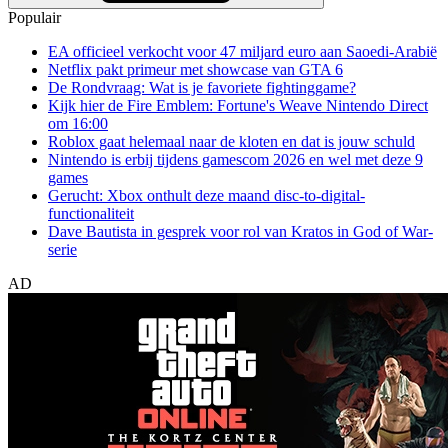
Populair
EA officieel verkocht voor 47 miljard euro aan Saoedi-Arabië
Netflix pakt primeur met showcase van GTA 6
De Rondvraag: Wat is je favoriete fightinggame?
Kijk hier de Fire Emblem: Fortune's Weave Nintendo Direct
om 16:00
Roblox gaat helemaal naar de kloten en dat is jouw schuld
Nintendo is erbij tijdens gamescom 2026 en wel met deze 9
games
Gerucht: Xbox onthult deze maand disc-to-digital-
functionaliteit
Dave Bautista in gesprek voor rol van Kratos in God of War-
serie
AD