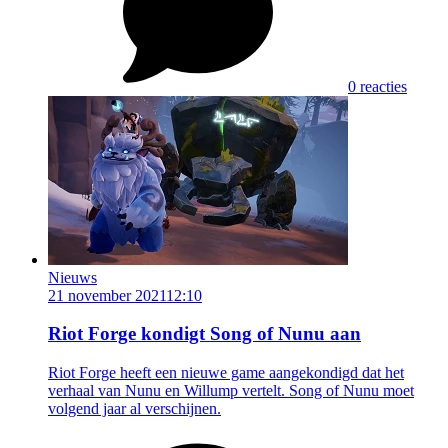
0 reacties
Nieuws
21 november 2021
12:10
Riot Forge kondigt Song of Nunu aan
Riot Forge heeft een nieuwe game aangekondigd dat het
verhaal van Nunu en Willump vertelt. Song of Nunu moet
volgend jaar al verschijnen.