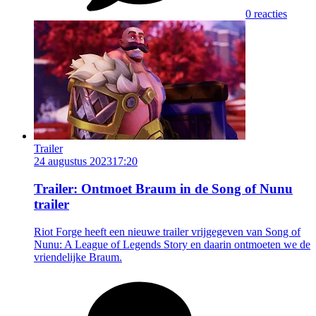
0 reacties
Trailer
24 augustus 2023
17:20
Trailer: Ontmoet Braum in de Song of Nunu
trailer
Riot Forge heeft een nieuwe trailer vrijgegeven van Song of
Nunu: A League of Legends Story en daarin ontmoeten we de
vriendelijke Braum.