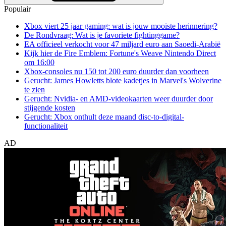
Populair
Xbox viert 25 jaar gaming: wat is jouw mooiste herinnering?
De Rondvraag: Wat is je favoriete fightinggame?
EA officieel verkocht voor 47 miljard euro aan Saoedi-Arabië
Kijk hier de Fire Emblem: Fortune's Weave Nintendo Direct
om 16:00
Xbox-consoles nu 150 tot 200 euro duurder dan voorheen
Gerucht: James Howletts blote kadetjes in Marvel's Wolverine
te zien
Gerucht: Nvidia- en AMD-videokaarten weer duurder door
stijgende kosten
Gerucht: Xbox onthult deze maand disc-to-digital-
functionaliteit
AD