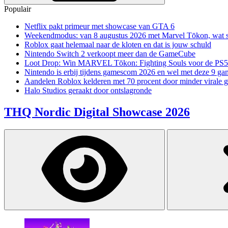
Populair
Netflix pakt primeur met showcase van GTA 6
Weekendmodus: van 8 augustus 2026 met Marvel Tōkon, wat sp
Roblox gaat helemaal naar de kloten en dat is jouw schuld
Nintendo Switch 2 verkoopt meer dan de GameCube
Loot Drop: Win MARVEL Tōkon: Fighting Souls voor de PS5
Nintendo is erbij tijdens gamescom 2026 en wel met deze 9 ga
Aandelen Roblox kelderen met 70 procent door minder virale 
Halo Studios geraakt door ontslagronde
THQ Nordic Digital Showcase 2026