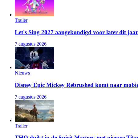
Trailer
Let's Sing 2027 aangekondigd voor later dit jaar
7 augustus 2026
Nieuws
Disney Epic Mickey Rebrushed komt naar mobie
7 augustus 2026
Trailer
THQ duikt in de Spirit Mastery met nieuwe Titan