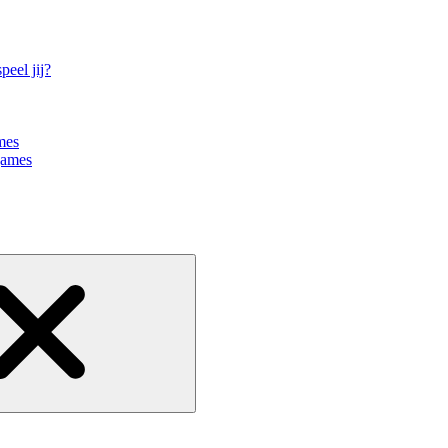
eel jij?
mes
games