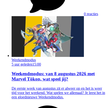
0 reacties
Weekendmodus
5 uur geleden
15:00
Weekendmodus: van 8 augustus 2026 met
Marvel Tōkon, wat speel jij?
De eerste week van augustus zit er alweer op en het is weer
tijd voor het weekend. Wat spelen we allemaal? Je leest het in
een gloednieuwe Weekendmodus.