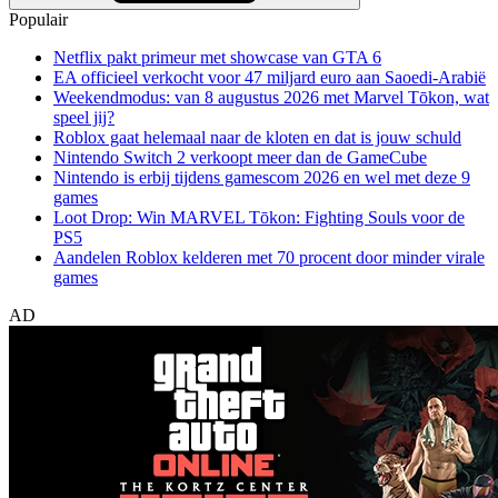
Populair
Netflix pakt primeur met showcase van GTA 6
EA officieel verkocht voor 47 miljard euro aan Saoedi-Arabië
Weekendmodus: van 8 augustus 2026 met Marvel Tōkon, wat
speel jij?
Roblox gaat helemaal naar de kloten en dat is jouw schuld
Nintendo Switch 2 verkoopt meer dan de GameCube
Nintendo is erbij tijdens gamescom 2026 en wel met deze 9
games
Loot Drop: Win MARVEL Tōkon: Fighting Souls voor de
PS5
Aandelen Roblox kelderen met 70 procent door minder virale
games
AD