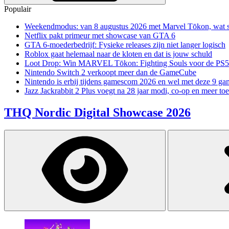
Populair
Weekendmodus: van 8 augustus 2026 met Marvel Tōkon, wat sp
Netflix pakt primeur met showcase van GTA 6
GTA 6-moederbedrijf: Fysieke releases zijn niet langer logisch
Roblox gaat helemaal naar de kloten en dat is jouw schuld
Loot Drop: Win MARVEL Tōkon: Fighting Souls voor de PS5
Nintendo Switch 2 verkoopt meer dan de GameCube
Nintendo is erbij tijdens gamescom 2026 en wel met deze 9 ga
Jazz Jackrabbit 2 Plus voegt na 28 jaar modi, co-op en meer toe
THQ Nordic Digital Showcase 2026