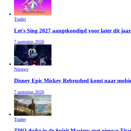
Trailer
Let's Sing 2027 aangekondigd voor later dit jaar
7 augustus 2026
Nieuws
Disney Epic Mickey Rebrushed komt naar mobie
7 augustus 2026
Trailer
THQ duikt in de Spirit Mastery met nieuwe Titan