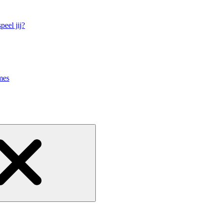
eel jij?
mes