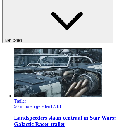
Niet tonen
Trailer
50 minuten geleden
17:18
Landspeeders staan centraal in Star Wars:
Galactic Racer-trailer