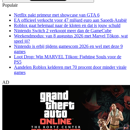
Populair
Netflix pakt primeur met showcase van GTA 6
EA officieel verkocht voor 47 miljard euro aan Saoedi-Arabië
Roblox gaat helemaal naar de kloten en dat is jouw schuld
Nintendo Switch 2 verkoopt meer dan de GameCube
Weekendmodus: van 8 augustus 2026 met Marvel Tōkon, wat
speel jij?
Nintendo is erbij tijdens gamescom 2026 en wel met deze 9
games
Loot Drop: Win MARVEL Tōkon: Fighting Souls voor de
PS5
Aandelen Roblox kelderen met 70 procent door minder virale
games
AD