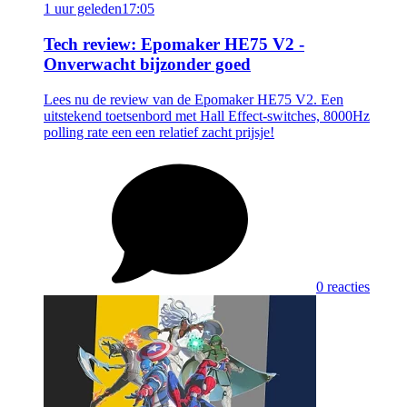
1 uur geleden
17:05
Tech review: Epomaker HE75 V2 -
Onverwacht bijzonder goed
Lees nu de review van de Epomaker HE75 V2. Een
uitstekend toetsenbord met Hall Effect-switches, 8000Hz
polling rate een een relatief zacht prijsje!
0 reacties