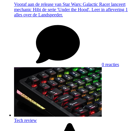
Vooraf aan de release van Star Wars: Galactic Racer lanceert
mechanic Hibi de serie 'Under the Hood'. Leer in aflevering 1
alles over de Landspeeder.
0 reacties
Tech review