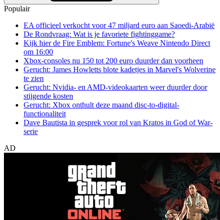
Populair
EA officieel verkocht voor 47 miljard euro aan Saoedi-Arabië
De Rondvraag: Wat is je favoriete fightinggame?
Kijk hier de Fire Emblem: Fortune's Weave Nintendo Direct
om 16:00
Xbox-consoles nu 150 tot 200 euro duurder dan voorheen
Gerucht: James Howletts blote kadetjes in Marvel's Wolverine
te zien
Gerucht: Nvidia- en AMD-videokaarten weer duurder door
stijgende kosten
Gerucht: Xbox onthult deze maand disc-to-digital-
functionaliteit
Dave Bautista in gesprek voor rol van Kratos in God of War-
serie
AD