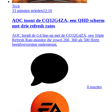
Tech
33 minuten geleden
12:10
AOC toont de CQ32G4ZA, een QHD scherm
met drie refresh rates
AOC breidt de G4 line-up met de CQ32G4ZA, een Triple
Refresh Rate-monitor die zowel 260, 360 als 500 Hertz
beeldverversing ondersteunt.
0 reacties