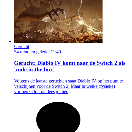
Gerucht
54 minuten geleden
11:49
Gerucht: Diablo IV komt naar de Switch 2 als
'code-in-the-box'
Volgens de laatste geruchten staat Diablo IV op het punt te
verschijnen voor de Switch 2. Maar in welke (fysieke)
vormen? Ook dat lees je hier.