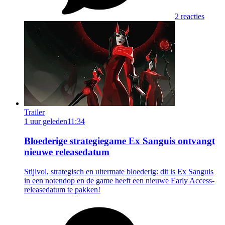
2 reacties
Trailer
1 uur geleden
11:34
Bloederige strategiegame Ex Sanguis ontvangt
nieuwe releasedatum
Stijlvol, strategisch en uitermate bloederig: dit is Ex Sanguis
in een notendop en de game heeft een nieuwe Early Access-
releasedatum te pakken!