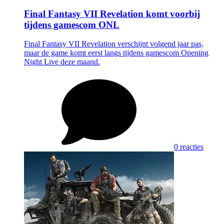
Final Fantasy VII Revelation komt voorbij
tijdens gamescom ONL
Final Fantasy VII Revelation verschijnt volgend jaar pas,
maar de game komt eerst langs tijdens gamescom Opening
Night Live deze maand.
0 reacties