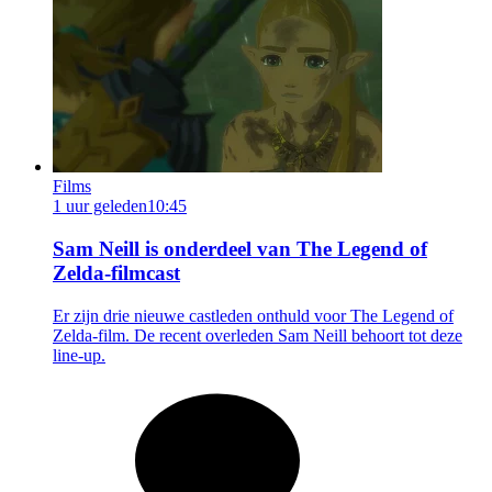
Films
1 uur geleden
10:45
Sam Neill is onderdeel van The Legend of
Zelda-filmcast
Er zijn drie nieuwe castleden onthuld voor The Legend of
Zelda-film. De recent overleden Sam Neill behoort tot deze
line-up.