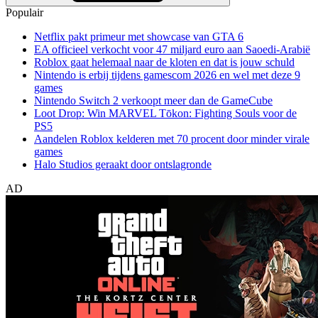
Populair
Netflix pakt primeur met showcase van GTA 6
EA officieel verkocht voor 47 miljard euro aan Saoedi-Arabië
Roblox gaat helemaal naar de kloten en dat is jouw schuld
Nintendo is erbij tijdens gamescom 2026 en wel met deze 9
games
Nintendo Switch 2 verkoopt meer dan de GameCube
Loot Drop: Win MARVEL Tōkon: Fighting Souls voor de
PS5
Aandelen Roblox kelderen met 70 procent door minder virale
games
Halo Studios geraakt door ontslagronde
AD