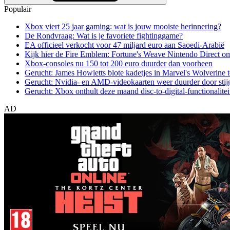
Populair
Xbox viert 25 jaar gaming: wat is jouw mooiste herinnering?
De Rondvraag: Wat is je favoriete fightinggame?
EA officieel verkocht voor 47 miljard euro aan Saoedi-Arabië
Kijk hier de Fire Emblem: Fortune's Weave Nintendo Direct o
Xbox-consoles nu 150 tot 200 euro duurder dan voorheen
Gerucht: James Howletts blote kadetjes in Marvel's Wolverine t
Gerucht: Nvidia- en AMD-videokaarten weer duurder door stij
Gerucht: Xbox onthult deze maand disc-to-digital-functionalitei
AD