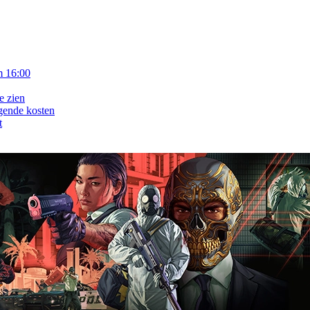
m 16:00
e zien
gende kosten
t