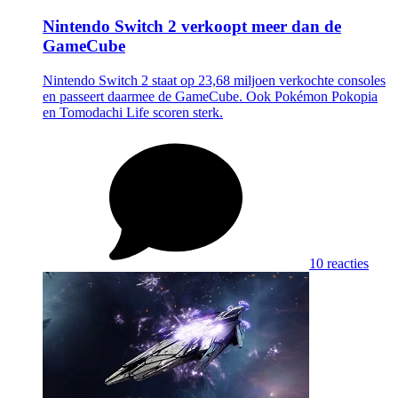
Nintendo Switch 2 verkoopt meer dan de
GameCube
Nintendo Switch 2 staat op 23,68 miljoen verkochte consoles
en passeert daarmee de GameCube. Ook Pokémon Pokopia
en Tomodachi Life scoren sterk.
10 reacties