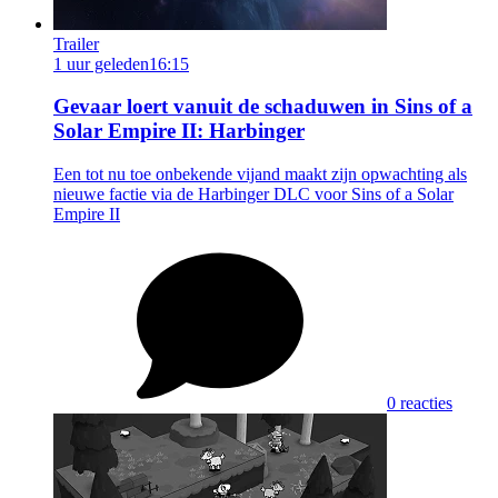
Trailer
1 uur geleden
16:15
Gevaar loert vanuit de schaduwen in Sins of a
Solar Empire II: Harbinger
Een tot nu toe onbekende vijand maakt zijn opwachting als
nieuwe factie via de Harbinger DLC voor Sins of a Solar
Empire II
0 reacties