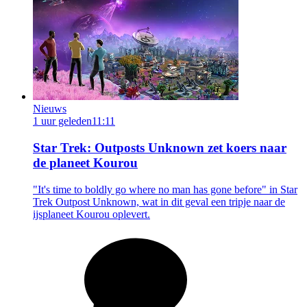
Nieuws
1 uur geleden
11:11
Star Trek: Outposts Unknown zet koers naar
de planeet Kourou
"It's time to boldly go where no man has gone before" in Star
Trek Outpost Unknown, wat in dit geval een tripje naar de
ijsplaneet Kourou oplevert.