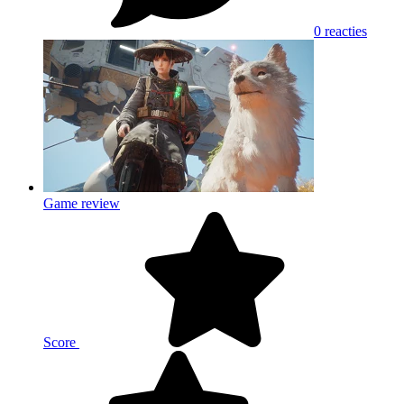
0 reacties
Game review
Score