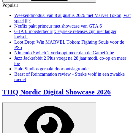
Populair
Weekendmodus: van 8 augustus 2026 met Marvel Tōkon, wat
speel jij?
Netflix pakt primeur met showcase van GTA 6
GTA 6-moederbedrijf: Fysieke releases zijn niet langer
logisch
Loot Drop: Win MARVEL Tōkon: Fighting Souls voor de
PS5
Nintendo Switch 2 verkoopt meer dan de GameCube
Jazz Jackrabbit 2 Plus voegt na 28 jaar modi, co-op en meer
toe
Halo Studios geraakt door ontslagronde
Beast of Reincarnation review - Sterke wolf in een zwakke
roedel
THQ Nordic Digital Showcase 2026