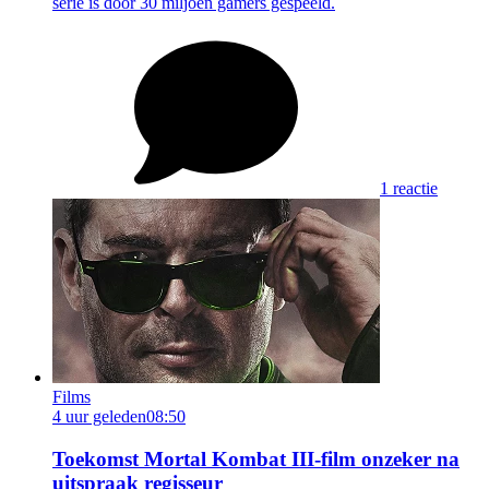
serie is door 30 miljoen gamers gespeeld.
1 reactie
Films
4 uur geleden
08:50
Toekomst Mortal Kombat III-film onzeker na
uitspraak regisseur