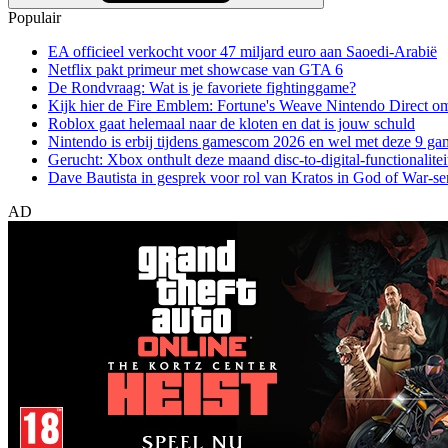
Populair
EA officieel verkocht voor 47 miljard euro aan Saoedi-Arabië
Netflix pakt primeur met showcase van GTA 6
De Rondvraag: Wat is je favoriete fightinggame?
Kijk hier de Fire Emblem: Fortune's Weave Nintendo Direct o
Roblox gaat helemaal naar de kloten en dat is jouw schuld
Nintendo is erbij tijdens gamescom 2026 en wel met deze 9 ga
Gerucht: Xbox onthult deze maand disc-to-digital-functionalitei
Dave Bautista in gesprek voor rol van Kratos in God of War-se
AD