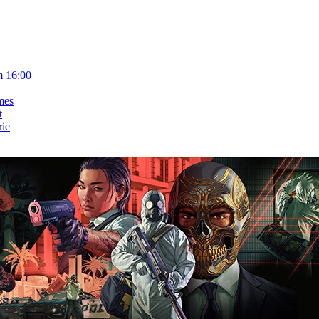
m 16:00
mes
t
rie