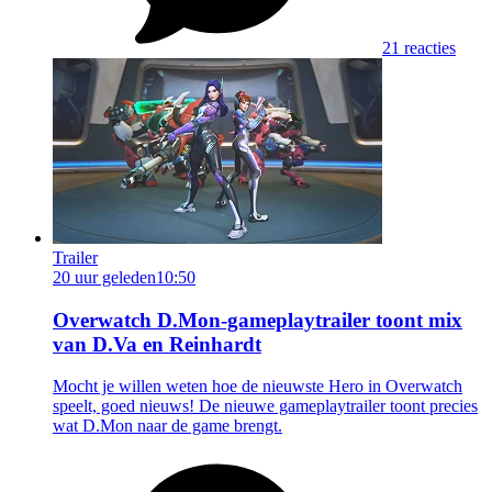
21 reacties
Trailer
20 uur geleden
10:50
Overwatch D.Mon-gameplaytrailer toont mix
van D.Va en Reinhardt
Mocht je willen weten hoe de nieuwste Hero in Overwatch
speelt, goed nieuws! De nieuwe gameplaytrailer toont precies
wat D.Mon naar de game brengt.