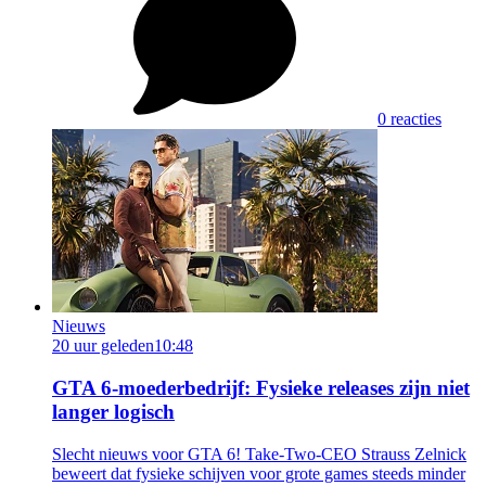
0 reacties
Nieuws
20 uur geleden
10:48
GTA 6-moederbedrijf: Fysieke releases zijn niet
langer logisch
Slecht nieuws voor GTA 6! Take-Two-CEO Strauss Zelnick
beweert dat fysieke schijven voor grote games steeds minder