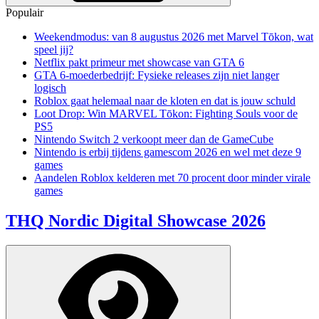
Populair
Weekendmodus: van 8 augustus 2026 met Marvel Tōkon, wat
speel jij?
Netflix pakt primeur met showcase van GTA 6
GTA 6-moederbedrijf: Fysieke releases zijn niet langer
logisch
Roblox gaat helemaal naar de kloten en dat is jouw schuld
Loot Drop: Win MARVEL Tōkon: Fighting Souls voor de
PS5
Nintendo Switch 2 verkoopt meer dan de GameCube
Nintendo is erbij tijdens gamescom 2026 en wel met deze 9
games
Aandelen Roblox kelderen met 70 procent door minder virale
games
THQ Nordic Digital Showcase 2026