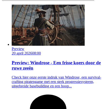
Preview
20 april 2026
08:00
Preview: Windrose - Een frisse koers door de
ruwe zeeën
Check hier onze eerste indruk van Windrose, een survival-
crafting piratengame met een sterk progressiesysteem,
uitgebreide basebuilding en een hoop...