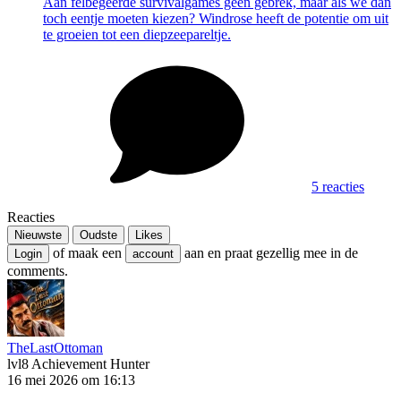
Aan felbegeerde survivalgames geen gebrek, maar als we dan
toch eentje moeten kiezen? Windrose heeft de potentie om uit
te groeien tot een diepzeepareltje.
5 reacties
Reacties
Nieuwste
Oudste
Likes
of maak een
aan en praat gezellig mee in de
Login
account
comments.
TheLastOttoman
lvl8
Achievement Hunter
16 mei 2026 om 16:13