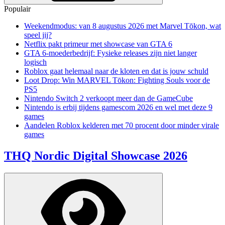
Populair
Weekendmodus: van 8 augustus 2026 met Marvel Tōkon, wat
speel jij?
Netflix pakt primeur met showcase van GTA 6
GTA 6-moederbedrijf: Fysieke releases zijn niet langer
logisch
Roblox gaat helemaal naar de kloten en dat is jouw schuld
Loot Drop: Win MARVEL Tōkon: Fighting Souls voor de
PS5
Nintendo Switch 2 verkoopt meer dan de GameCube
Nintendo is erbij tijdens gamescom 2026 en wel met deze 9
games
Aandelen Roblox kelderen met 70 procent door minder virale
games
THQ Nordic Digital Showcase 2026