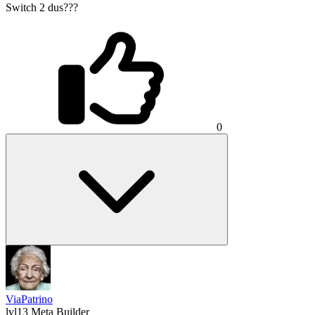
Switch 2 dus???
0
ViaPatrino
lvl13
Meta Builder