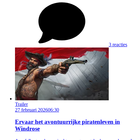
3 reacties
Trailer
27 februari 2026
06:30
Ervaar het avontuurrijke piratenleven in
Windrose