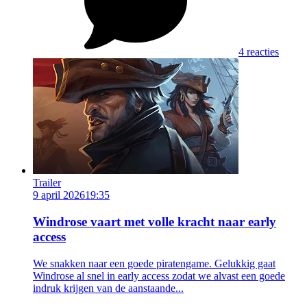
4 reacties
Trailer
9 april 2026
19:35
Windrose vaart met volle kracht naar early
access
We snakken naar een goede piratengame. Gelukkig gaat
Windrose al snel in early access zodat we alvast een goede
indruk krijgen van de aanstaande...