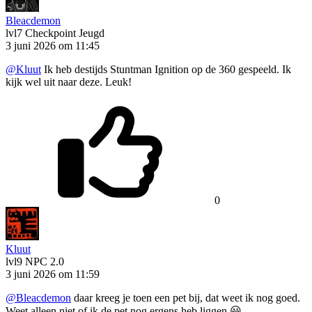
Bleacdemon
lvl7
Checkpoint Jeugd
3 juni 2026 om 11:45
@Kluut
Ik heb destijds Stuntman Ignition op de 360 gespeeld. Ik
kijk wel uit naar deze. Leuk!
0
Kluut
lvl9
NPC 2.0
3 juni 2026 om 11:59
@Bleacdemon
daar kreeg je toen een pet bij, dat weet ik nog goed.
Weet alleen niet of ik de pet nog ergens heb liggen 😃