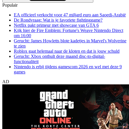
Populair
EA officieel verkocht voor 47 miljard euro aan Saoedi-Arabië
De Rondvraag: Wat is je favoriete fightinggame?
Netflix pakt primeur met showcase van GTA 6
Kijk hier de Fire Emblem: Fortune's Weave Nintendo Direct
om 16:00
Gerucht: James Howletts blote kadetjes in Marvel's Wolverine
te zien
Roblox gaat helemaal naar de kloten en dat is jouw schuld
Gerucht: Xbox onthult deze maand disc-to-digital-
functionaliteit
Nintendo is erbij tijdens gamescom 2026 en wel met deze 9
games
AD