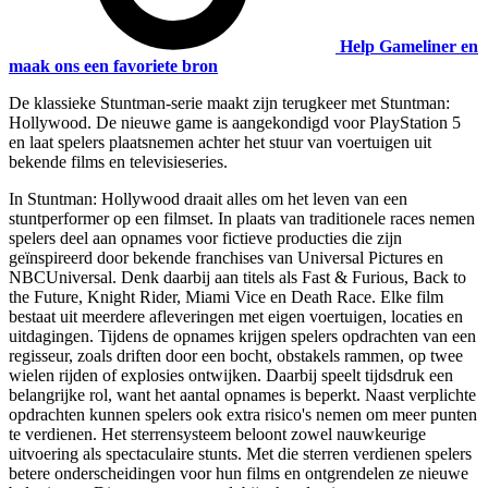
Help Gameliner en
maak ons een favoriete bron
De klassieke Stuntman-serie maakt zijn terugkeer met Stuntman:
Hollywood. De nieuwe game is aangekondigd voor PlayStation 5
en laat spelers plaatsnemen achter het stuur van voertuigen uit
bekende films en televisieseries.
In Stuntman: Hollywood draait alles om het leven van een
stuntperformer op een filmset. In plaats van traditionele races nemen
spelers deel aan opnames voor fictieve producties die zijn
geïnspireerd door bekende franchises van Universal Pictures en
NBCUniversal. Denk daarbij aan titels als Fast & Furious, Back to
the Future, Knight Rider, Miami Vice en Death Race. Elke film
bestaat uit meerdere afleveringen met eigen voertuigen, locaties en
uitdagingen. Tijdens de opnames krijgen spelers opdrachten van een
regisseur, zoals driften door een bocht, obstakels rammen, op twee
wielen rijden of explosies ontwijken. Daarbij speelt tijdsdruk een
belangrijke rol, want het aantal opnames is beperkt. Naast verplichte
opdrachten kunnen spelers ook extra risico's nemen om meer punten
te verdienen. Het sterrensysteem beloont zowel nauwkeurige
uitvoering als spectaculaire stunts. Met die sterren verdienen spelers
betere onderscheidingen voor hun films en ontgrendelen ze nieuwe