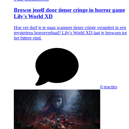
Browse jezelf door tiener cringe in horror game
Lily's World XD
Hoe ver durf je te gaan wanneer tiener cringe verandert in een
mysterieus horrorverhaal? Lily's World XD laat je browsen tot
het bittere eind.
0 reacties