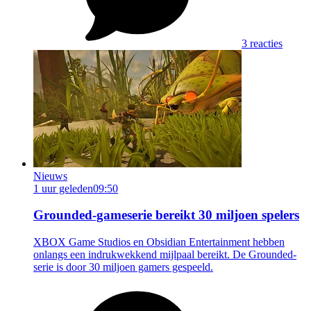
3 reacties
Nieuws
1 uur geleden
09:50
Grounded-gameserie bereikt 30 miljoen spelers
XBOX Game Studios en Obsidian Entertainment hebben
onlangs een indrukwekkend mijlpaal bereikt. De Grounded-
serie is door 30 miljoen gamers gespeeld.