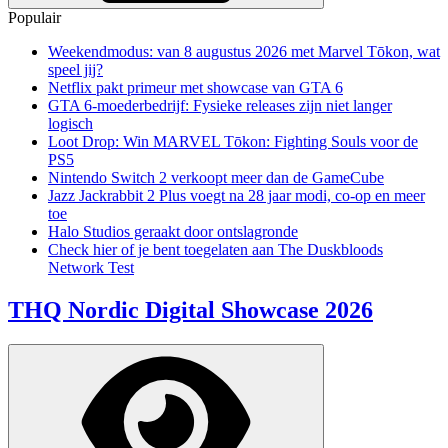
Populair
Weekendmodus: van 8 augustus 2026 met Marvel Tōkon, wat
speel jij?
Netflix pakt primeur met showcase van GTA 6
GTA 6-moederbedrijf: Fysieke releases zijn niet langer
logisch
Loot Drop: Win MARVEL Tōkon: Fighting Souls voor de
PS5
Nintendo Switch 2 verkoopt meer dan de GameCube
Jazz Jackrabbit 2 Plus voegt na 28 jaar modi, co-op en meer
toe
Halo Studios geraakt door ontslagronde
Check hier of je bent toegelaten aan The Duskbloods
Network Test
THQ Nordic Digital Showcase 2026