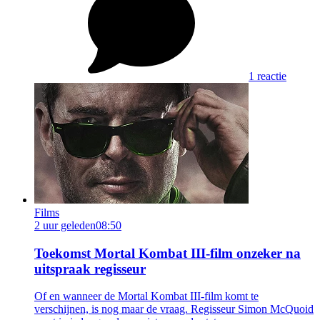
1 reactie
Films
2 uur geleden
08:50
Toekomst Mortal Kombat III-film onzeker na
uitspraak regisseur
Of en wanneer de Mortal Kombat III-film komt te
verschijnen, is nog maar de vraag. Regisseur Simon McQuoid