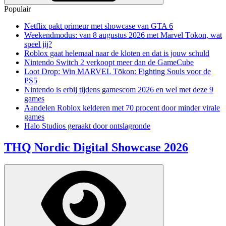
Populair
Netflix pakt primeur met showcase van GTA 6
Weekendmodus: van 8 augustus 2026 met Marvel Tōkon, wat
speel jij?
Roblox gaat helemaal naar de kloten en dat is jouw schuld
Nintendo Switch 2 verkoopt meer dan de GameCube
Loot Drop: Win MARVEL Tōkon: Fighting Souls voor de
PS5
Nintendo is erbij tijdens gamescom 2026 en wel met deze 9
games
Aandelen Roblox kelderen met 70 procent door minder virale
games
Halo Studios geraakt door ontslagronde
THQ Nordic Digital Showcase 2026