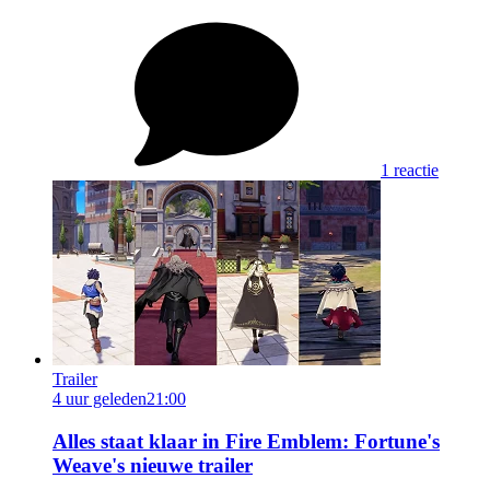
1 reactie
Trailer
4 uur geleden
21:00
Alles staat klaar in Fire Emblem: Fortune's
Weave's nieuwe trailer