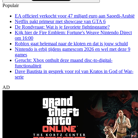
Populair
EA officieel verkocht voor 47 miljard euro aan Saoedi-Arabië
Netflix pakt primeur met showcase van GTA 6
De Rondvraag: Wat is je favoriete fightinggame?
Kijk hier de Fire Emblem: Fortune's Weave Nintendo Direct
om 16:00
Roblox gaat helemaal naar de kloten en dat is jouw schuld
Nintendo is erbij tijdens gamescom 2026 en wel met deze 9
games
Gerucht: Xbox onthult deze maand disc-to-digital-
functionaliteit
Dave Bautista in gesprek voor rol van Kratos in God of War-
serie
AD