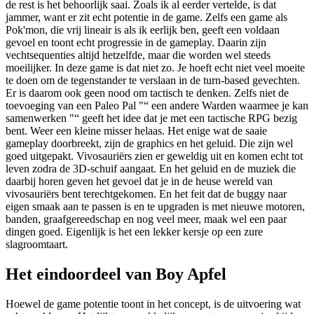
de rest is het behoorlijk saai. Zoals ik al eerder vertelde, is dat
jammer, want er zit echt potentie in de game. Zelfs een game als
Pok'mon, die vrij lineair is als ik eerlijk ben, geeft een voldaan
gevoel en toont echt progressie in de gameplay. Daarin zijn
vechtsequenties altijd hetzelfde, maar die worden wel steeds
moeilijker. In deze game is dat niet zo. Je hoeft echt niet veel moeite
te doen om de tegenstander te verslaan in de turn-based gevechten.
Er is daarom ook geen nood om tactisch te denken. Zelfs niet de
toevoeging van een Paleo Pal "“ een andere Warden waarmee je kan
samenwerken "“ geeft het idee dat je met een tactische RPG bezig
bent. Weer een kleine misser helaas. Het enige wat de saaie
gameplay doorbreekt, zijn de graphics en het geluid. Die zijn wel
goed uitgepakt. Vivosauriërs zien er geweldig uit en komen echt tot
leven zodra de 3D-schuif aangaat. En het geluid en de muziek die
daarbij horen geven het gevoel dat je in de heuse wereld van
vivosauriërs bent terechtgekomen. En het feit dat de buggy naar
eigen smaak aan te passen is en te upgraden is met nieuwe motoren,
banden, graafgereedschap en nog veel meer, maak wel een paar
dingen goed. Eigenlijk is het een lekker kersje op een zure
slagroomtaart.
Het eindoordeel van Boy Apfel
Hoewel de game potentie toont in het concept, is de uitvoering wat