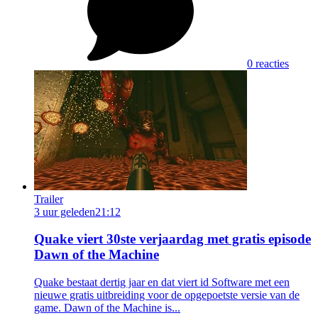
0 reacties
Trailer
3 uur geleden
21:12
Quake viert 30ste verjaardag met gratis episode
Dawn of the Machine
Quake bestaat dertig jaar en dat viert id Software met een
nieuwe gratis uitbreiding voor de opgepoetste versie van de
game. Dawn of the Machine is...