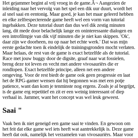
Het gejammer begint al vrij vroeg in de game.Â¬ Aangezien de
inleiding naar het vervolg van het spel een dik uur duurt, wordt het
al snel saai en eentonig. Maar goed, je kan het maar geleerd hebben
en elke zelfrespecterende game heeft wel een vorm van tutorial
ingebakken. Deze tutorial duurt dan dus wel dik zestig minuten
lang, dit mede door belachelijk lange en oninteressante dialogen en
een introfilmpje van dik vijf minuten die je niet kan skippen. 'Ok',
daar zijn we doorheen, nu op naar het echte werk.' Dat was mijn
eerste gedachte toen ik eindelijk de trainingsgronden mocht verlaten.
Maar helaas, de rest van de game is exact hetzelfde als de tutorial.
Race met jouw buggy door de digsite, graaf naar wat fossielen,
breng deze tot leven en vecht met andere vivosauriërs die er
rondlopen. Exact hetzelfde principe, alleen net een andere
omgeving. Voor de rest biedt de game ook geen progressie en laat
het de RPG-gamer wensen dat hij begonnen was met een potje
patience, want dan kom je tenminste nog ergens. Zoals je al begrijpt,
is de game erg repetitief en zit er een weinig interessant of diep
verhaal in. Jammer, want het concept was wel leuk geweest.
Saai "
Vaak ben ik niet geneigd een game saai te vinden. En gewoon om
het feit dat elke game wel iets heeft wat aantrekkelijk is. Deze game
heeft dat ook, namelijk het verzamelen van vivosauriërs. Maar voor