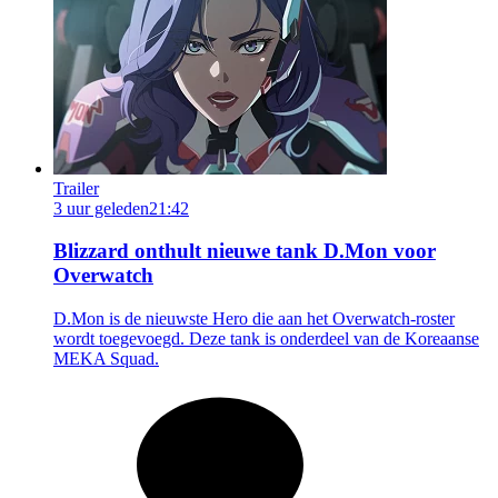
Trailer
3 uur geleden
21:42
Blizzard onthult nieuwe tank D.Mon voor
Overwatch
D.Mon is de nieuwste Hero die aan het Overwatch-roster
wordt toegevoegd. Deze tank is onderdeel van de Koreaanse
MEKA Squad.