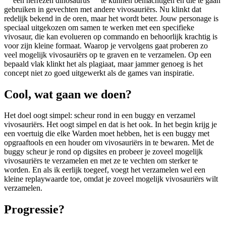
"“ een herrezen dinosaurus "“ te kunnen bemachtigen en die te gaan
gebruiken in gevechten met andere vivosauriërs. Nu klinkt dat
redelijk bekend in de oren, maar het wordt beter. Jouw personage is
speciaal uitgekozen om samen te werken met een specifieke
vivosaur, die kan evolueren op commando en behoorlijk krachtig is
voor zijn kleine formaat. Waarop je vervolgens gaat proberen zo
veel mogelijk vivosauriërs op te graven en te verzamelen. Op een
bepaald vlak klinkt het als plagiaat, maar jammer genoeg is het
concept niet zo goed uitgewerkt als de games van inspiratie.
Cool, wat gaan we doen?
Het doel oogt simpel: scheur rond in een buggy en verzamel
vivosauriërs. Het oogt simpel en dat is het ook. In het begin krijg je
een voertuig die elke Warden moet hebben, het is een buggy met
opgraaftools en een houder om vivosauriërs in te bewaren. Met de
buggy scheur je rond op digsites en probeer je zoveel mogelijk
vivosauriërs te verzamelen en met ze te vechten om sterker te
worden. En als ik eerlijk toegeef, voegt het verzamelen wel een
kleine replaywaarde toe, omdat je zoveel mogelijk vivosauriërs wilt
verzamelen.
Progressie?