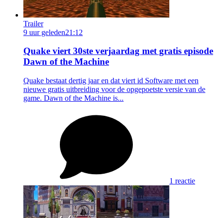
Trailer
9 uur geleden
21:12
Quake viert 30ste verjaardag met gratis episode
Dawn of the Machine
Quake bestaat dertig jaar en dat viert id Software met een
nieuwe gratis uitbreiding voor de opgepoetste versie van de
game. Dawn of the Machine is...
1 reactie