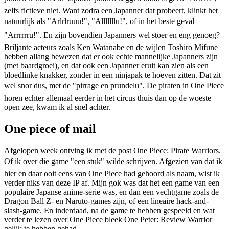
zelfs fictieve niet. Want zodra een Japanner dat probeert, klinkt het
natuurlijk als "Arlrlruuu!", "Alllllllu!", of in het beste geval
"Arrrrrru!". En zijn bovendien Japanners wel stoer en eng genoeg?
Briljante acteurs zoals Ken Watanabe en de wijlen Toshiro Mifune
hebben allang bewezen dat er ook echte mannelijke Japanners zijn
(met baardgroei), en dat ook een Japanner eruit kan zien als een
bloedlinke knakker, zonder in een ninjapak te hoeven zitten. Dat zit
wel snor dus, met de "pirrage en prundelu". De piraten in One Piece
horen echter allemaal eerder in het circus thuis dan op de woeste
open zee, kwam ik al snel achter.
One piece of mail
Afgelopen week ontving ik met de post One Piece: Pirate Warriors.
Of ik over die game "een stuk" wilde schrijven. Afgezien van dat ik
hier en daar ooit eens van One Piece had gehoord als naam, wist ik
verder niks van deze IP af. Mijn gok was dat het een game van een
populaire Japanse anime-serie was, en dan een vechtgame zoals de
Dragon Ball Z- en Naruto-games zijn, of een lineaire hack-and-
slash-game. En inderdaad, na de game te hebben gespeeld en wat
verder te lezen over One Piece bleek One Peter: Review Warrior
gelijk te hebben gehad.