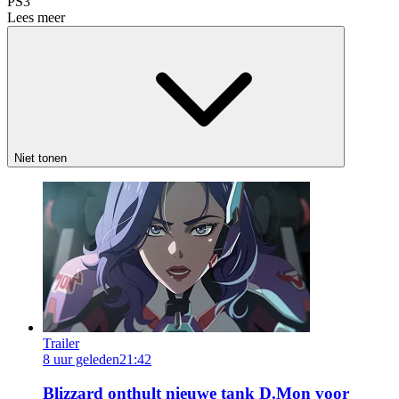
PS3
Lees meer
Niet tonen
Trailer
8 uur geleden
21:42
Blizzard onthult nieuwe tank D.Mon voor