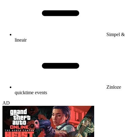
Simpel &
lineair
Zinloze
quicktime events
AD