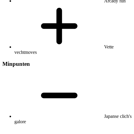
Arcady fun
Vette
vechtmoves
Minpunten
Japanse clich's
galore