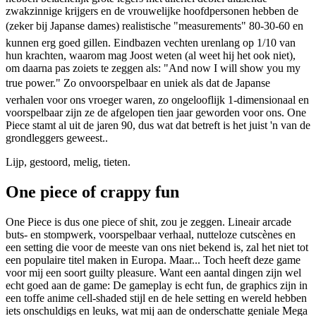
zwakzinnige krijgers en de vrouwelijke hoofdpersonen hebben de
(zeker bij Japanse dames) realistische "measurements" 80-30-60 en
kunnen erg goed gillen. Eindbazen vechten urenlang op 1/10 van
hun krachten, waarom mag Joost weten (al weet hij het ook niet),
om daarna pas zoiets te zeggen als: "And now I will show you my
true power." Zo onvoorspelbaar en uniek als dat de Japanse
verhalen voor ons vroeger waren, zo ongelooflijk 1-dimensionaal en
voorspelbaar zijn ze de afgelopen tien jaar geworden voor ons. One
Piece stamt al uit de jaren 90, dus wat dat betreft is het juist 'n van de
grondleggers geweest..
Lijp, gestoord, melig, tieten.
One piece of crappy fun
One Piece is dus one piece of shit, zou je zeggen. Lineair arcade
buts- en stompwerk, voorspelbaar verhaal, nutteloze cutscènes en
een setting die voor de meeste van ons niet bekend is, zal het niet tot
een populaire titel maken in Europa. Maar... Toch heeft deze game
voor mij een soort guilty pleasure. Want een aantal dingen zijn wel
echt goed aan de game: De gameplay is echt fun, de graphics zijn in
een toffe anime cell-shaded stijl en de hele setting en wereld hebben
iets onschuldigs en leuks, wat mij aan de onderschatte geniale Mega