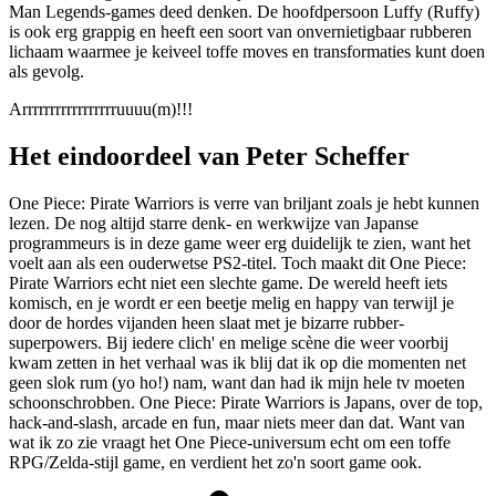
Man Legends-games deed denken. De hoofdpersoon Luffy (Ruffy)
is ook erg grappig en heeft een soort van onvernietigbaar rubberen
lichaam waarmee je keiveel toffe moves en transformaties kunt doen
als gevolg.
Arrrrrrrrrrrrrrrrruuuu(m)!!!
Het eindoordeel van Peter Scheffer
One Piece: Pirate Warriors is verre van briljant zoals je hebt kunnen
lezen. De nog altijd starre denk- en werkwijze van Japanse
programmeurs is in deze game weer erg duidelijk te zien, want het
voelt aan als een ouderwetse PS2-titel. Toch maakt dit One Piece:
Pirate Warriors echt niet een slechte game. De wereld heeft iets
komisch, en je wordt er een beetje melig en happy van terwijl je
door de hordes vijanden heen slaat met je bizarre rubber-
superpowers. Bij iedere clich' en melige scène die weer voorbij
kwam zetten in het verhaal was ik blij dat ik op die momenten net
geen slok rum (yo ho!) nam, want dan had ik mijn hele tv moeten
schoonschrobben. One Piece: Pirate Warriors is Japans, over de top,
hack-and-slash, arcade en fun, maar niets meer dan dat. Want van
wat ik zo zie vraagt het One Piece-universum echt om een toffe
RPG/Zelda-stijl game, en verdient het zo'n soort game ook.