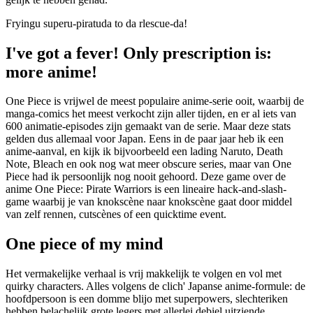
Fryingu superu-piratuda to da rlescue-da!
I've got a fever! Only prescription is:
more anime!
One Piece is vrijwel de meest populaire anime-serie ooit, waarbij de
manga-comics het meest verkocht zijn aller tijden, en er al iets van
600 animatie-episodes zijn gemaakt van de serie. Maar deze stats
gelden dus allemaal voor Japan. Eens in de paar jaar heb ik een
anime-aanval, en kijk ik bijvoorbeeld een lading Naruto, Death
Note, Bleach en ook nog wat meer obscure series, maar van One
Piece had ik persoonlijk nog nooit gehoord. Deze game over de
anime One Piece: Pirate Warriors is een lineaire hack-and-slash-
game waarbij je van knokscène naar knokscène gaat door middel
van zelf rennen, cutscènes of een quicktime event.
One piece of my mind
Het vermakelijke verhaal is vrij makkelijk te volgen en vol met
quirky characters. Alles volgens de clich' Japanse anime-formule: de
hoofdpersoon is een domme blijo met superpowers, slechteriken
hebben belachelijk grote legers met allerlei debiel uitziende