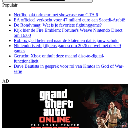
Populair
Netflix pakt primeur met showcase van GTA 6
EA officieel verkocht voor 47 miljard euro aan Saoedi-Arabië
De Rondvraag: Wat is je favoriete fightinggame?
Kijk hier de Fire Emblem: Fortune's Weave Nintendo Direct
om 16:00
Roblox gaat helemaal naar de kloten en dat is jouw schuld
Nintendo is erbij tijdens gamescom 2026 en wel met deze 9
games
Gerucht: Xbox onthult deze maand disc-to-digital-
functionaliteit
Dave Bautista in gesprek voor rol van Kratos in God of War-
serie
AD