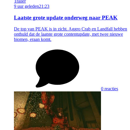
Trailer
9 uur geleden
21:23
Laatste grote update onderweg naar PEAK
De top van PEAK is in zicht. Aggro Crab en Landfall hebben
onthuld dat de laatste grote contentupdate, met twee nieuwe
biomen, eraan komt.
0 reacties