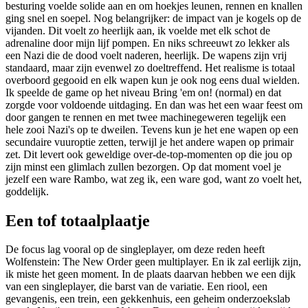
besturing voelde solide aan en om hoekjes leunen, rennen en knallen
ging snel en soepel. Nog belangrijker: de impact van je kogels op de
vijanden. Dit voelt zo heerlijk aan, ik voelde met elk schot de
adrenaline door mijn lijf pompen. En niks schreeuwt zo lekker als
een Nazi die de dood voelt naderen, heerlijk. De wapens zijn vrij
standaard, maar zijn evenwel zo doeltreffend. Het realisme is totaal
overboord gegooid en elk wapen kun je ook nog eens dual wielden.
Ik speelde de game op het niveau Bring 'em on! (normal) en dat
zorgde voor voldoende uitdaging. En dan was het een waar feest om
door gangen te rennen en met twee machinegeweren tegelijk een
hele zooi Nazi's op te dweilen. Tevens kun je het ene wapen op een
secundaire vuuroptie zetten, terwijl je het andere wapen op primair
zet. Dit levert ook geweldige over-de-top-momenten op die jou op
zijn minst een glimlach zullen bezorgen. Op dat moment voel je
jezelf een ware Rambo, wat zeg ik, een ware god, want zo voelt het,
goddelijk.
Een tof totaalplaatje
De focus lag vooral op de singleplayer, om deze reden heeft
Wolfenstein: The New Order geen multiplayer. En ik zal eerlijk zijn,
ik miste het geen moment. In de plaats daarvan hebben we een dijk
van een singleplayer, die barst van de variatie. Een riool, een
gevangenis, een trein, een gekkenhuis, een geheim onderzoekslab