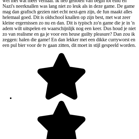
wel met wat meer verhaal. Ik heb genoten van begin tot eind en
Nazi's neerknallen was lang niet zo leuk als in deze game. De game
mag dan grafisch gezien niet echt next-gen zijn, de fun maakt alles
helemaal goed. Dit is oldschool knallen op zijn best, met wat zeer
kleine ergernissen zo nu en dan. Dit is typisch zo'n game die je in 'n
adem wilt uitspelen en waarschijnlijk nog een keer. Dus houd je niet
zo van realisme en ga je voor een heuse guilty pleasure? Dan zou ik
zeggen: halen die game! En dan lekker met een dikke curryworst en
een pul bier voor de tv gaan zitten, dit moet in stijl gespeeld worden.