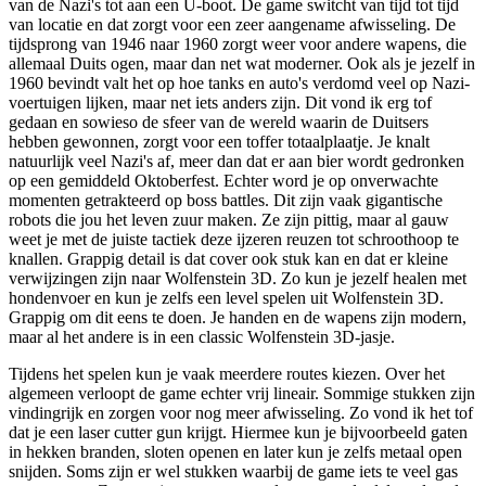
van de Nazi's tot aan een U-boot. De game switcht van tijd tot tijd
van locatie en dat zorgt voor een zeer aangename afwisseling. De
tijdsprong van 1946 naar 1960 zorgt weer voor andere wapens, die
allemaal Duits ogen, maar dan net wat moderner. Ook als je jezelf in
1960 bevindt valt het op hoe tanks en auto's verdomd veel op Nazi-
voertuigen lijken, maar net iets anders zijn. Dit vond ik erg tof
gedaan en sowieso de sfeer van de wereld waarin de Duitsers
hebben gewonnen, zorgt voor een toffer totaalplaatje. Je knalt
natuurlijk veel Nazi's af, meer dan dat er aan bier wordt gedronken
op een gemiddeld Oktoberfest. Echter word je op onverwachte
momenten getrakteerd op boss battles. Dit zijn vaak gigantische
robots die jou het leven zuur maken. Ze zijn pittig, maar al gauw
weet je met de juiste tactiek deze ijzeren reuzen tot schroothoop te
knallen. Grappig detail is dat cover ook stuk kan en dat er kleine
verwijzingen zijn naar Wolfenstein 3D. Zo kun je jezelf healen met
hondenvoer en kun je zelfs een level spelen uit Wolfenstein 3D.
Grappig om dit eens te doen. Je handen en de wapens zijn modern,
maar al het andere is in een classic Wolfenstein 3D-jasje.
Tijdens het spelen kun je vaak meerdere routes kiezen. Over het
algemeen verloopt de game echter vrij lineair. Sommige stukken zijn
vindingrijk en zorgen voor nog meer afwisseling. Zo vond ik het tof
dat je een laser cutter gun krijgt. Hiermee kun je bijvoorbeeld gaten
in hekken branden, sloten openen en later kun je zelfs metaal open
snijden. Soms zijn er wel stukken waarbij de game iets te veel gas