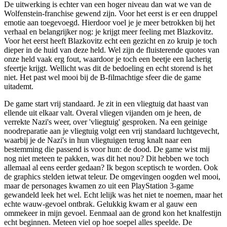
De uitwerking is echter van een hoger niveau dan wat we van de
Wolfenstein-franchise gewend zijn. Voor het eerst is er een druppel
emotie aan toegevoegd. Hierdoor voel je je meer betrokken bij het
verhaal en belangrijker nog: je krijgt meer feeling met Blazkovitz.
Voor het eerst heeft Blazkovitz echt een gezicht en zo kruip je toch
dieper in de huid van deze held. Wel zijn de fluisterende quotes van
onze held vaak erg fout, waardoor je toch een beetje een lacherig
sfeertje krijgt. Wellicht was dit de bedoeling en echt storend is het
niet. Het past wel mooi bij de B-filmachtige sfeer die de game
uitademt.
De game start vrij standaard. Je zit in een vliegtuig dat haast van
ellende uit elkaar valt. Overal vliegen vijanden om je heen, de
verrekte Nazi's weer, over 'vliegtuig' gesproken. Na een geinige
noodreparatie aan je vliegtuig volgt een vrij standaard luchtgevecht,
waarbij je de Nazi's in hun vliegtuigen terug knalt naar een
bestemming die passend is voor hun: de dood. De game wist mij
nog niet meteen te pakken, was dit het nou? Dit hebben we toch
allemaal al eens eerder gedaan? Ik begon sceptisch te worden. Ook
de graphics stelden ietwat teleur. De omgevingen oogden wel mooi,
maar de personages kwamen zo uit een PlayStation 3-game
gewandeld leek het wel. Echt lelijk was het niet te noemen, maar het
echte wauw-gevoel ontbrak. Gelukkig kwam er al gauw een
ommekeer in mijn gevoel. Eenmaal aan de grond kon het knalfestijn
echt beginnen. Meteen viel op hoe soepel alles speelde. De