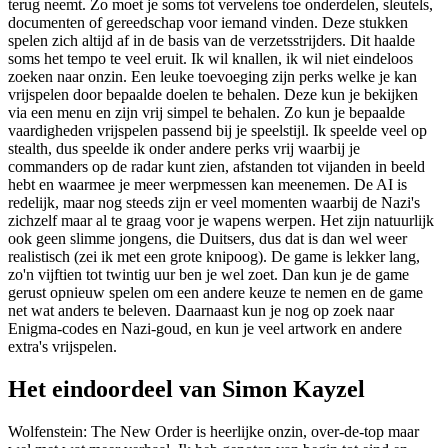
terug neemt. Zo moet je soms tot vervelens toe onderdelen, sleutels,
documenten of gereedschap voor iemand vinden. Deze stukken
spelen zich altijd af in de basis van de verzetsstrijders. Dit haalde
soms het tempo te veel eruit. Ik wil knallen, ik wil niet eindeloos
zoeken naar onzin. Een leuke toevoeging zijn perks welke je kan
vrijspelen door bepaalde doelen te behalen. Deze kun je bekijken
via een menu en zijn vrij simpel te behalen. Zo kun je bepaalde
vaardigheden vrijspelen passend bij je speelstijl. Ik speelde veel op
stealth, dus speelde ik onder andere perks vrij waarbij je
commanders op de radar kunt zien, afstanden tot vijanden in beeld
hebt en waarmee je meer werpmessen kan meenemen. De AI is
redelijk, maar nog steeds zijn er veel momenten waarbij de Nazi's
zichzelf maar al te graag voor je wapens werpen. Het zijn natuurlijk
ook geen slimme jongens, die Duitsers, dus dat is dan wel weer
realistisch (zei ik met een grote knipoog). De game is lekker lang,
zo'n vijftien tot twintig uur ben je wel zoet. Dan kun je de game
gerust opnieuw spelen om een andere keuze te nemen en de game
net wat anders te beleven. Daarnaast kun je nog op zoek naar
Enigma-codes en Nazi-goud, en kun je veel artwork en andere
extra's vrijspelen.
Het eindoordeel van Simon Kayzel
Wolfenstein: The New Order is heerlijke onzin, over-de-top maar