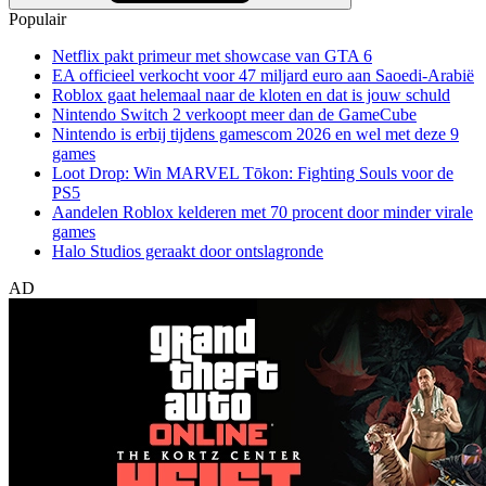
Populair
Netflix pakt primeur met showcase van GTA 6
EA officieel verkocht voor 47 miljard euro aan Saoedi-Arabië
Roblox gaat helemaal naar de kloten en dat is jouw schuld
Nintendo Switch 2 verkoopt meer dan de GameCube
Nintendo is erbij tijdens gamescom 2026 en wel met deze 9
games
Loot Drop: Win MARVEL Tōkon: Fighting Souls voor de
PS5
Aandelen Roblox kelderen met 70 procent door minder virale
games
Halo Studios geraakt door ontslagronde
AD