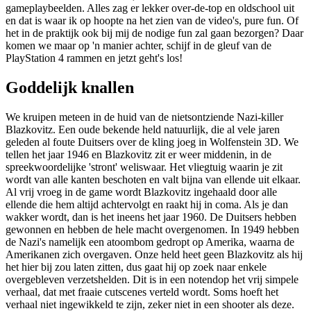
gameplaybeelden. Alles zag er lekker over-de-top en oldschool uit
en dat is waar ik op hoopte na het zien van de video's, pure fun. Of
het in de praktijk ook bij mij de nodige fun zal gaan bezorgen? Daar
komen we maar op 'n manier achter, schijf in de gleuf van de
PlayStation 4 rammen en jetzt geht's los!
Goddelijk knallen
We kruipen meteen in de huid van de nietsontziende Nazi-killer
Blazkovitz. Een oude bekende held natuurlijk, die al vele jaren
geleden al foute Duitsers over de kling joeg in Wolfenstein 3D. We
tellen het jaar 1946 en Blazkovitz zit er weer middenin, in de
spreekwoordelijke 'stront' weliswaar. Het vliegtuig waarin je zit
wordt van alle kanten beschoten en valt bijna van ellende uit elkaar.
Al vrij vroeg in de game wordt Blazkovitz ingehaald door alle
ellende die hem altijd achtervolgt en raakt hij in coma. Als je dan
wakker wordt, dan is het ineens het jaar 1960. De Duitsers hebben
gewonnen en hebben de hele macht overgenomen. In 1949 hebben
de Nazi's namelijk een atoombom gedropt op Amerika, waarna de
Amerikanen zich overgaven. Onze held heet geen Blazkovitz als hij
het hier bij zou laten zitten, dus gaat hij op zoek naar enkele
overgebleven verzetshelden. Dit is in een notendop het vrij simpele
verhaal, dat met fraaie cutscenes verteld wordt. Soms hoeft het
verhaal niet ingewikkeld te zijn, zeker niet in een shooter als deze.