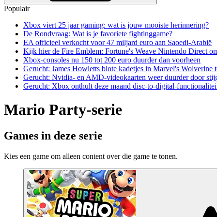
Populair
Xbox viert 25 jaar gaming: wat is jouw mooiste herinnering?
De Rondvraag: Wat is je favoriete fightinggame?
EA officieel verkocht voor 47 miljard euro aan Saoedi-Arabië
Kijk hier de Fire Emblem: Fortune's Weave Nintendo Direct o
Xbox-consoles nu 150 tot 200 euro duurder dan voorheen
Gerucht: James Howletts blote kadetjes in Marvel's Wolverine t
Gerucht: Nvidia- en AMD-videokaarten weer duurder door stij
Gerucht: Xbox onthult deze maand disc-to-digital-functionalitei
Mario Party-serie
Games in deze serie
Kies een game om alleen content over die game te tonen.