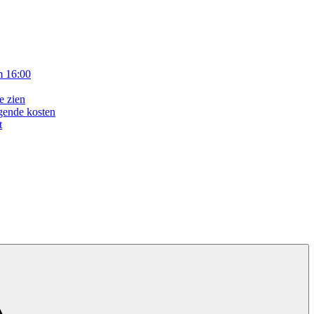
m 16:00
e zien
gende kosten
t