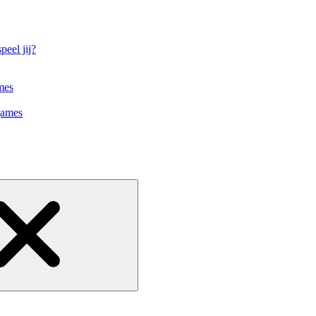
eel jij?
mes
games