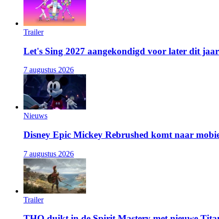
Trailer
Let's Sing 2027 aangekondigd voor later dit jaar
7 augustus 2026
Nieuws
Disney Epic Mickey Rebrushed komt naar mobie
7 augustus 2026
Trailer
THQ duikt in de Spirit Mastery met nieuwe Titan