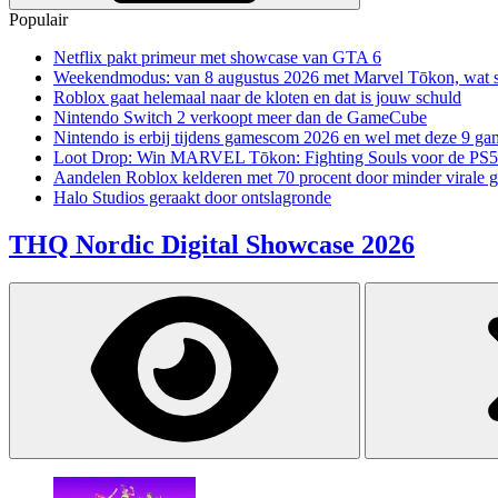
Populair
Netflix pakt primeur met showcase van GTA 6
Weekendmodus: van 8 augustus 2026 met Marvel Tōkon, wat sp
Roblox gaat helemaal naar de kloten en dat is jouw schuld
Nintendo Switch 2 verkoopt meer dan de GameCube
Nintendo is erbij tijdens gamescom 2026 en wel met deze 9 ga
Loot Drop: Win MARVEL Tōkon: Fighting Souls voor de PS5
Aandelen Roblox kelderen met 70 procent door minder virale 
Halo Studios geraakt door ontslagronde
THQ Nordic Digital Showcase 2026