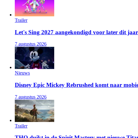
Trailer
Let's Sing 2027 aangekondigd voor later dit jaar
7 augustus 2026
Nieuws
Disney Epic Mickey Rebrushed komt naar mobie
7 augustus 2026
Trailer
THQ duikt in de Spirit Mastery met nieuwe Titan