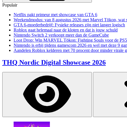
Populair
Netflix pakt primeur met showcase van GTA 6
Weekendmodus: van 8 augustus 2026 met Marvel Tōkon, wat sp
GTA 6-moederbedrijf: Fysieke releases zijn niet langer logisch
Roblox gaat helemaal naar de kloten en dat is jouw schuld
Nintendo Switch 2 verkoopt meer dan de GameCube
Loot Drop: Win MARVEL Tōkon: Fighting Souls voor de PS5
Nintendo is erbij tijdens gamescom 2026 en wel met deze 9 ga
Aandelen Roblox kelderen met 70 procent door minder virale 
THQ Nordic Digital Showcase 2026