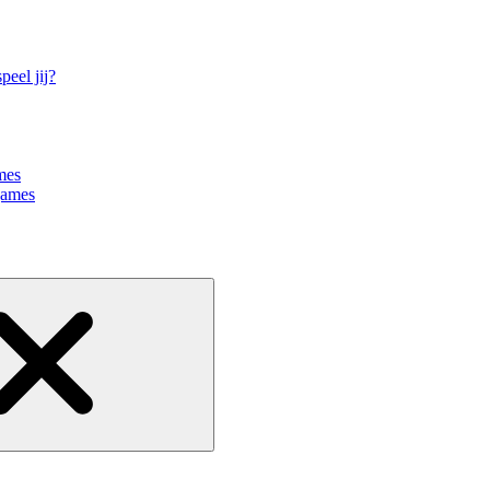
eel jij?
mes
games