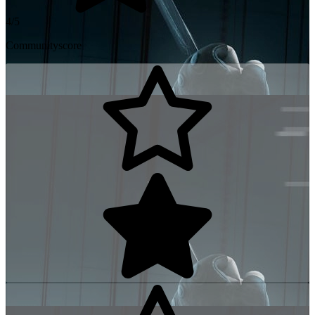
4/5
Communityscore