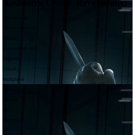
Assassin's Creed: Revelations
Ontwikkelaar
Ubisoft Montreal
Release
15 november 2011
Uitgever
Ubisoft
Multiplayer
Ja
Leeftijd
18+
Platforms
PC