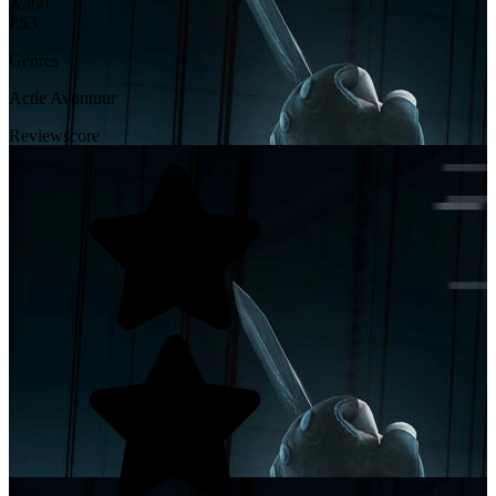
X360
PS3
Genres
Actie
Avontuur
Reviewscore