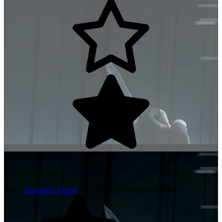
Nog niet bekend
Log in om te stemmen.
Serie:
Assassin's Creed
(22 / 38 gereviewd, gemiddeld