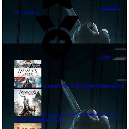
Assassin's
Creed Valhalla
2020
Assassin's Creed: The Rebel Collection
2019
Remastered-waardering
Fresh
Assassin's
Creed III Remastered
2019