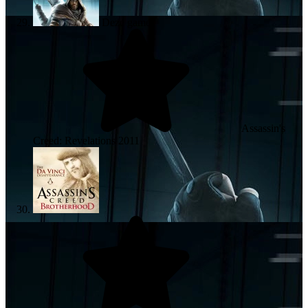
Deze game
Assassin's
Creed: Revelations
2011