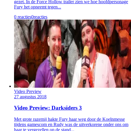
gezet. In de Force Hollow trailer zien we hoe hoofdpersonage
Fury het opneemt tegen...
0 reacties
0
reacties
Video Preview
27 augustus 2018
Video Preview: Darksiders 3
Met grote razernij hakte Fury haar weg door de Koelnmesse
tijdens gamescom en Rudy was de uitverkorene onder ons om
haar te vergezellen op de stand...