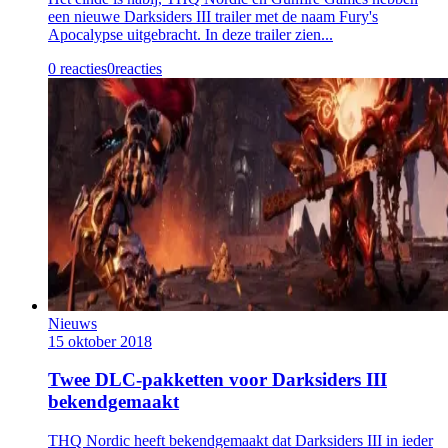
een nieuwe Darksiders III trailer met de naam Fury's
Apocalypse uitgebracht. In deze trailer zien...
0 reacties
0
reacties
Nieuws
15 oktober 2018
Twee DLC-pakketten voor Darksiders III
bekendgemaakt
THQ Nordic heeft bekendgemaakt dat Darksiders III in ieder