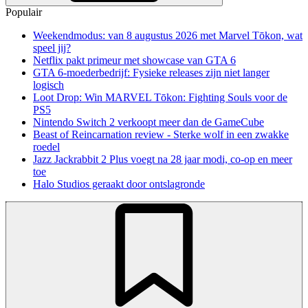
Populair
Weekendmodus: van 8 augustus 2026 met Marvel Tōkon, wat
speel jij?
Netflix pakt primeur met showcase van GTA 6
GTA 6-moederbedrijf: Fysieke releases zijn niet langer
logisch
Loot Drop: Win MARVEL Tōkon: Fighting Souls voor de
PS5
Nintendo Switch 2 verkoopt meer dan de GameCube
Beast of Reincarnation review - Sterke wolf in een zwakke
roedel
Jazz Jackrabbit 2 Plus voegt na 28 jaar modi, co-op en meer
toe
Halo Studios geraakt door ontslagronde