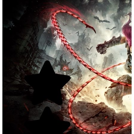
PC
PS4
XONE
NSW
GST
Genres
Actie
Reviewscore