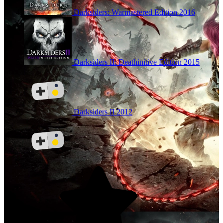
Darksiders: Warmastered Edition
2016
Darksiders II: Deathinitive Edition
2015
Darksiders II
2012