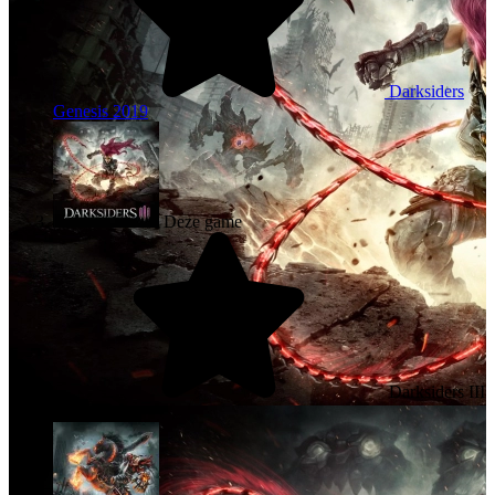
Darksiders
Genesis
2019
Deze game
Darksiders III
2018