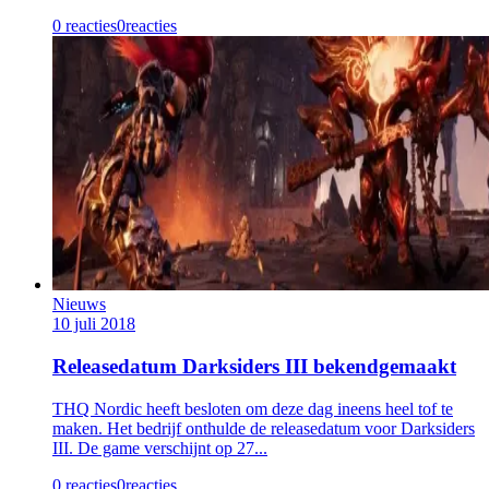
0 reacties
0
reacties
Nieuws
10 juli 2018
Releasedatum Darksiders III bekendgemaakt
THQ Nordic heeft besloten om deze dag ineens heel tof te
maken. Het bedrijf onthulde de releasedatum voor Darksiders
III. De game verschijnt op 27...
0 reacties
0
reacties