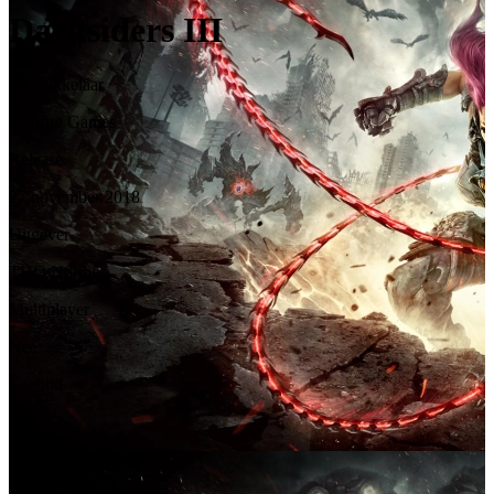
Darksiders III
Ontwikkelaar
Gunfire Games
Release
27 november 2018
Uitgever
THQ Nordic
Multiplayer
Nee
Leeftijd
18+
Platforms