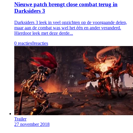
Nieuwe patch brengt close combat terug in
Darksiders 3
Darksiders 3 leek in veel opzichten op de voorgaande delen,
maar aan de combat was wel het één en ander veranderd.
Hierdoor leek met deze derde...
0 reacties
0
reacties
Trailer
27 november 2018