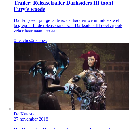
Trailer: Releasetrailer Darksiders III toont
Fury's woede
Dat Fury een pittige tante is, dat hadden we inmiddels wel
begrepen. In de releasetrailer van Darksiders III doet zij ook
zeker haar naam eer aan...
0 reacties
0
reacties
De Kwestie
27 november 2018