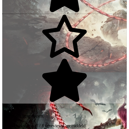
Nog niet bekend
Log in om te stemmen.
Serie:
Darksiders
(3 / 8 gereviewd, gemiddeld