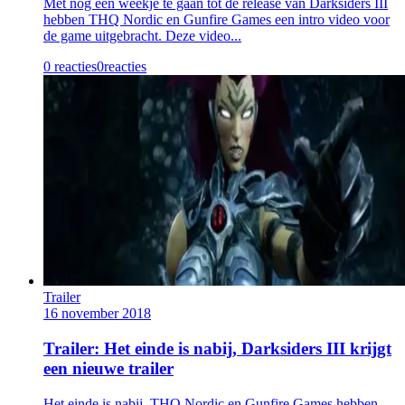
Met nog een weekje te gaan tot de release van Darksiders III
hebben THQ Nordic en Gunfire Games een intro video voor
de game uitgebracht. Deze video...
0 reacties
0
reacties
Trailer
16 november 2018
Trailer: Het einde is nabij, Darksiders III krijgt
een nieuwe trailer
Het einde is nabij, THQ Nordic en Gunfire Games hebben