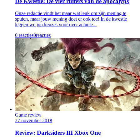
De Kwestie: De vier ruiters van de apocalyps
Onze redactie vindt het maar wat leuk om zijn mening te
spuien, maar jouw mening doet er ook toe! In de kwestie
leggen we jou keuzes voor over actuele...
0 reacties
0
reacties
Game review
27 november 2018
Review: Darksiders III Xbox One