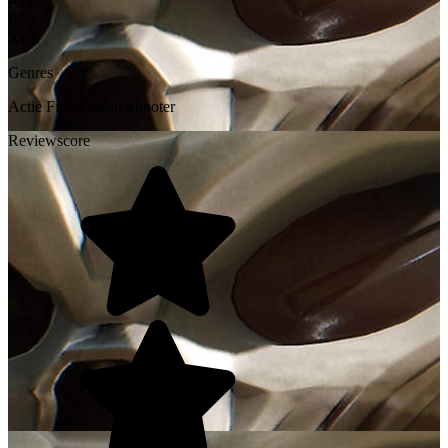
PS4
PS5
XBS
Genres
Actie
First-Person Shooter
Reviewscore