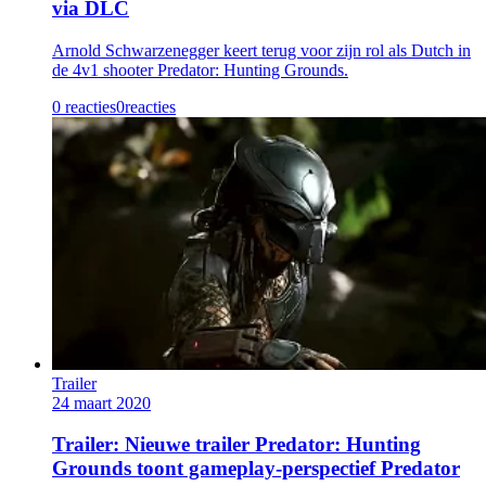
via DLC
Arnold Schwarzenegger keert terug voor zijn rol als Dutch in
de 4v1 shooter Predator: Hunting Grounds.
0 reacties
0
reacties
Trailer
24 maart 2020
Trailer: Nieuwe trailer Predator: Hunting
Grounds toont gameplay-perspectief Predator