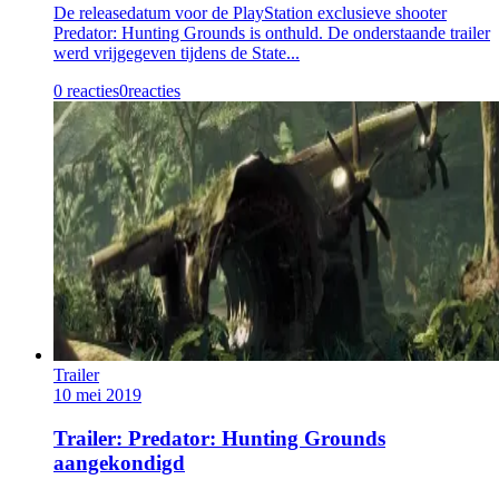
De releasedatum voor de PlayStation exclusieve shooter
Predator: Hunting Grounds is onthuld. De onderstaande trailer
werd vrijgegeven tijdens de State...
0 reacties
0
reacties
Trailer
10 mei 2019
Trailer: Predator: Hunting Grounds
aangekondigd