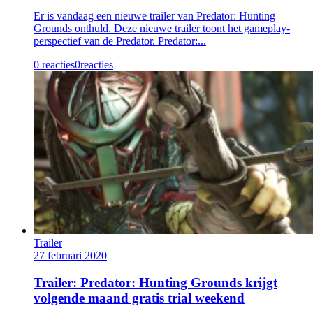
Er is vandaag een nieuwe trailer van Predator: Hunting
Grounds onthuld. Deze nieuwe trailer toont het gameplay-
perspectief van de Predator. Predator:...
0 reacties
0
reacties
Trailer
27 februari 2020
Trailer: Predator: Hunting Grounds krijgt
volgende maand gratis trial weekend