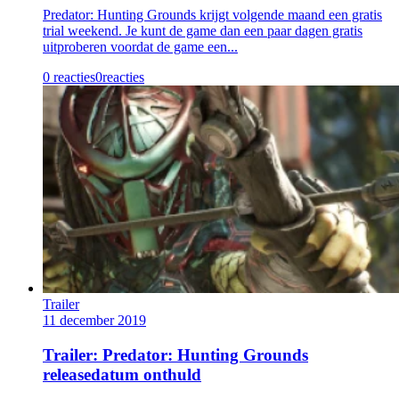
Predator: Hunting Grounds krijgt volgende maand een gratis
trial weekend. Je kunt de game dan een paar dagen gratis
uitproberen voordat de game een...
0 reacties
0
reacties
Trailer
11 december 2019
Trailer: Predator: Hunting Grounds
releasedatum onthuld