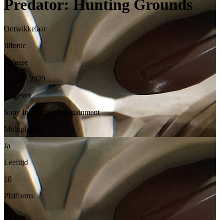
Predator: Hunting Grounds
Ontwikkelaar
Illfonic
Release
24 april 2020
Uitgever
Sony Interactive Entertainment
Multiplayer
Ja
Leeftijd
18+
Platforms
PC