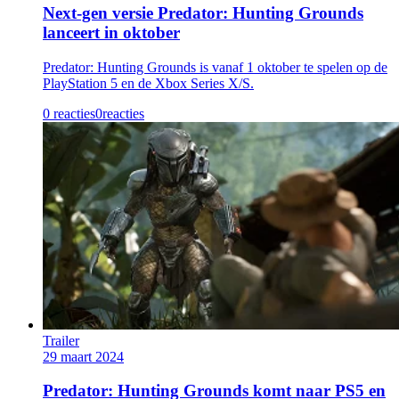
Next-gen versie Predator: Hunting Grounds
lanceert in oktober
Predator: Hunting Grounds is vanaf 1 oktober te spelen op de
PlayStation 5 en de Xbox Series X/S.
0 reacties
0
reacties
Trailer
29 maart 2024
Predator: Hunting Grounds komt naar PS5 en