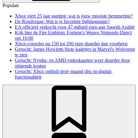
Populair
Xbox viert 25 jaar gaming: wat is jouw mooiste herinnering?
De Rondvraag: Wat is je favoriete fightinggame?
EA officieel verkocht voor 47 miljard euro aan Saoedi-Arabië
Kijk hier de Fire Emblem: Fortune's Weave Nintendo Direct
om 16:00
Xbox-consoles nu 150 tot 200 euro duurder dan voorheen
Gerucht: James Howletts blote kadetjes in Marvel's Wolverine
te zien
Gerucht: Nvidia- en AMD-videokaarten weer duurder door
stijgende kosten
Gerucht: Xbox onthult deze maand disc-to-digital-
functionaliteit