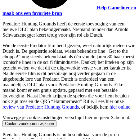
Help Gameliner en
maak ons een favoriete bron
Predator: Hunting Grounds heeft de eerste toevoeging van een
nieuwe DLC plan bekendgemaakt. Niemand minder dan Arnold
Schwarzenegger keert terug voor zijn rol als Dutch.
Wie de eerste Predator film heeft gezien, weet natuurlijk meteen wie
Dutch is. De gespierde soldaat, wiens bekendste line "Get to the
choppa!" nog steeds bekendstaat als één van de jaren 80 haar meest
iconische lines in de sci-fi filmindustrie. Dankzij het litteken op zijn
gezicht weten we dat dit de uitgewerkte versie van het karakter is.
Na de eerste film is dit personage nog verder gegaan in de
uitgebreide lore van Predator. Dutch is onderdeel van een
maandelijks DLC plan voor Predator: Hunting Grounds. Elke
maand komt er een gratis update, gepaard met een betaalde
toevoeging. Naast Dutch krijgen de spelers die voor hem betalen
ook zijn mes en de QR5 “Hammerhead” Rifle. Lees hier onze
review van Predator: Hunting Grounds
, of bekijk hem
hier online.
Vanwege je cookie-instellingen verschijnt hier nu geen X-bericht.
Cookie voorkeuren wijzigen
Predator: Hunting Grounds is nu beschikbaar voor de pc en