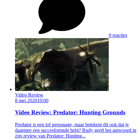
0 reacties
Video Review
8 mei 2020
10:00
Video Review: Predator: Hunting Grounds
Predator is een tof personage, maar betekent dit ook dat je
daarmee een succesformule hebt? Rudy geeft het antwoord in
zijn review van Predator: Hunting...