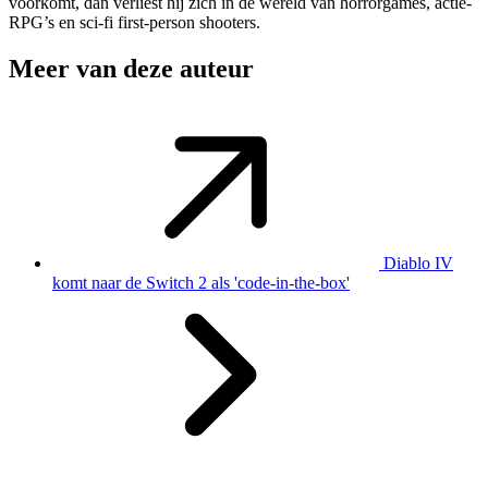
voorkomt, dan verliest hij zich in de wereld van horrorgames, actie-
RPG’s en sci-fi first-person shooters.
Meer van deze auteur
Diablo IV
komt naar de Switch 2 als 'code-in-the-box'