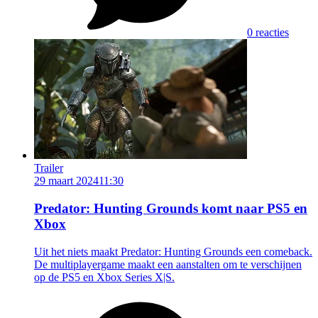
0 reacties
Trailer
29 maart 2024
11:30
Predator: Hunting Grounds komt naar PS5 en
Xbox
Uit het niets maakt Predator: Hunting Grounds een comeback.
De multiplayergame maakt een aanstalten om te verschijnen
op de PS5 en Xbox Series X|S.