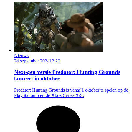
Nieuws
24 september 2024
12:20
Next-gen versie Predator: Hunting Grounds
lanceert in oktober
Predator: Hunting Grounds is vanaf 1 oktober te spelen op de
PlayStation 5 en de Xbox Series X/S.