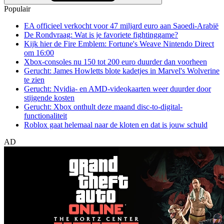
Populair
EA officieel verkocht voor 47 miljard euro aan Saoedi-Arabië
De Rondvraag: Wat is je favoriete fightinggame?
Kijk hier de Fire Emblem: Fortune's Weave Nintendo Direct
om 16:00
Xbox-consoles nu 150 tot 200 euro duurder dan voorheen
Gerucht: James Howletts blote kadetjes in Marvel's Wolverine
te zien
Gerucht: Nvidia- en AMD-videokaarten weer duurder door
stijgende kosten
Gerucht: Xbox onthult deze maand disc-to-digital-
functionaliteit
Roblox gaat helemaal naar de kloten en dat is jouw schuld
AD