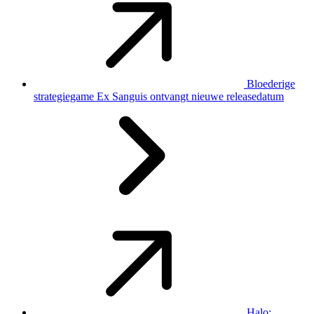
Bloederige
strategiegame Ex Sanguis ontvangt nieuwe releasedatum
Halo: