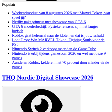
Populair
Weekendmodus: van 8 augustus 2026 met Marvel Tōkon, wat
speel jij?
Netflix pakt primeur met showcase van GTA 6
GTA 6-moederbedrijf: Fysieke releases zijn niet langer
logisch
Roblox gaat helemaal naar de kloten en dat is jouw schuld
Loot Drop: Win MARVEL Tōkon: Fighting Souls voor de
PS5
Nintendo Switch 2 verkoopt meer dan de GameCube
Nintendo is erbij tijdens gamescom 2026 en wel met deze 9
games
Aandelen Roblox kelderen met 70 procent door minder virale
games
THQ Nordic Digital Showcase 2026