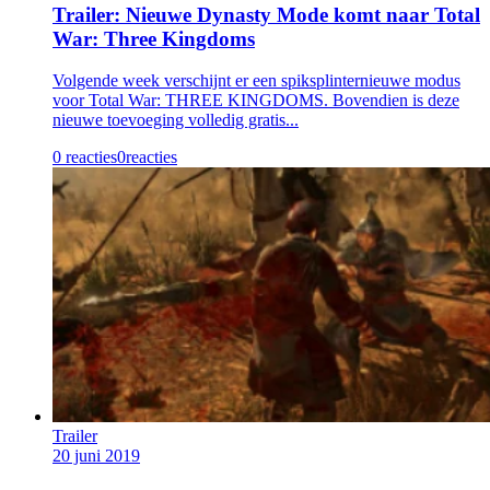
Trailer: Nieuwe Dynasty Mode komt naar Total
War: Three Kingdoms
Volgende week verschijnt er een spiksplinternieuwe modus
voor Total War: THREE KINGDOMS. Bovendien is deze
nieuwe toevoeging volledig gratis...
0 reacties
0
reacties
Trailer
20 juni 2019