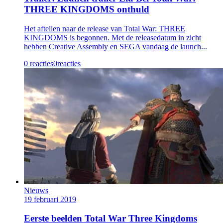
THREE KINGDOMS onthuld
Het aftellen naar de release van Total War: THREE
KINGDOMS is begonnen. Met de releasedatum in zicht
hebben Creative Assembly en SEGA vandaag de launch...
0 reacties
0
reacties
Nieuws
19 februari 2019
Eerste beelden Total War Three Kingdoms