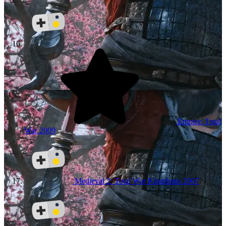
Empire: Total
War
2009
Medieval 2: Total War Kingdoms
2007