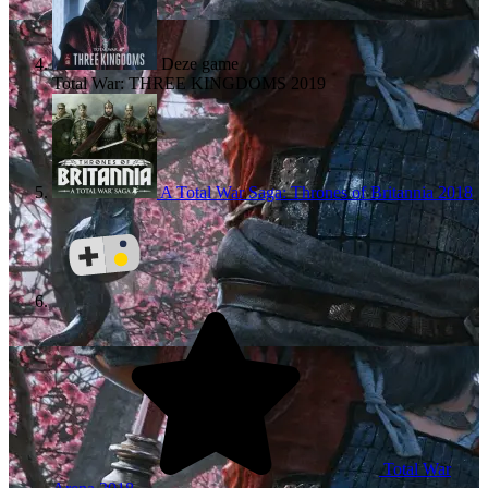
Deze game
Total War: THREE KINGDOMS
2019
A Total War Saga: Thrones of Britannia
2018
Total War