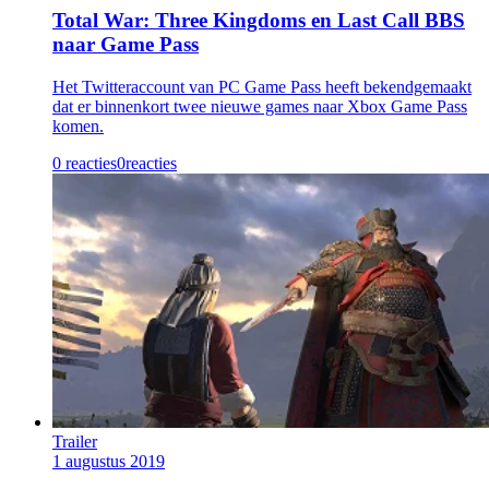
Total War: Three Kingdoms en Last Call BBS
naar Game Pass
Het Twitteraccount van PC Game Pass heeft bekendgemaakt
dat er binnenkort twee nieuwe games naar Xbox Game Pass
komen.
0 reacties
0
reacties
Trailer
1 augustus 2019