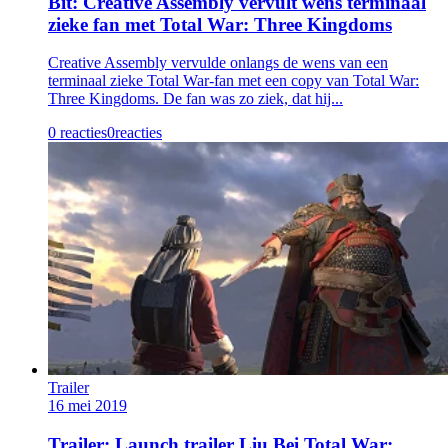
Bit: Creative Assembly vervult wens terminaal
zieke fan met Total War: Three Kingdoms
Creative Assembly vervulde onlangs de wens van een
terminaal zieke Total War-fan met een copy van Total War:
Three Kingdoms. De fan was zo ziek, dat hij...
0 reacties
0
reacties
Trailer
16 mei 2019
Trailer: Launch trailer Liu Bei Total War: