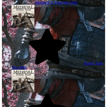
Medieval 2: Total War
2006
Rome: Total
War
2004