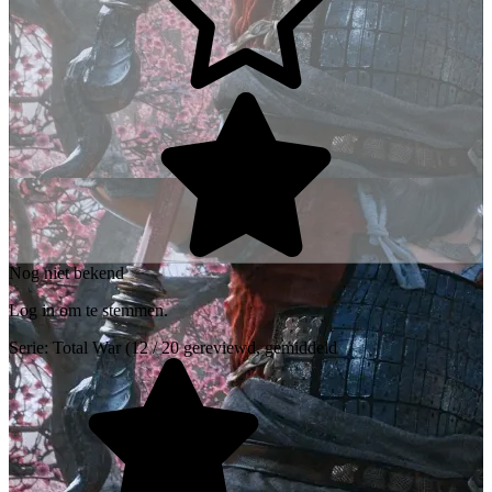
Nog niet bekend
Log in om te stemmen.
Serie:
Total War
(12 / 20 gereviewd, gemiddeld