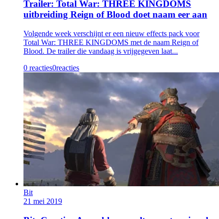
Trailer: Total War: THREE KINGDOMS
uitbreiding Reign of Blood doet naam eer aan
Volgende week verschijnt er een nieuw effects pack voor
Total War: THREE KINGDOMS met de naam Reign of
Blood. De trailer die vandaag is vrijgegeven laat...
0 reacties
0
reacties
Bit
21 mei 2019