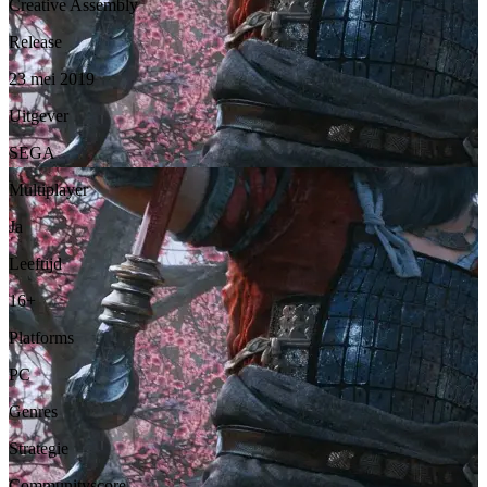
Creative Assembly
Release
23 mei 2019
Uitgever
SEGA
Multiplayer
Ja
Leeftijd
16+
Platforms
PC
Genres
Strategie
Communityscore