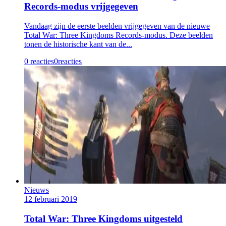
Records-modus vrijgegeven
Vandaag zijn de eerste beelden vrijgegeven van de nieuwe
Total War: Three Kingdoms Records-modus. Deze beelden
tonen de historische kant van de...
0 reacties
0
reacties
Nieuws
12 februari 2019
Total War: Three Kingdoms uitgesteld