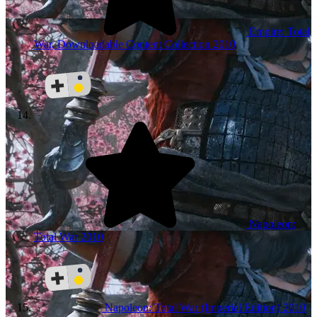
Empire: Total
War, Downloadable Content Collection
2010
Napoleon:
Total War
2010
Napoleon: Total War (Imperial Edition)
2010