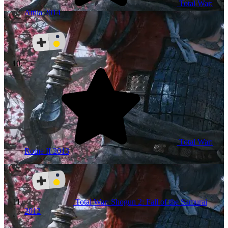
Total War:
Attila
2014
Total War:
Rome II
2013
Total War: Shogun 2: Fall of the Samurai
2012