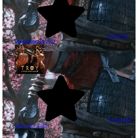
Total War:
Warhammer III
2022
A Total War
Saga: Troy
2020