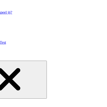
eel jij?
Test