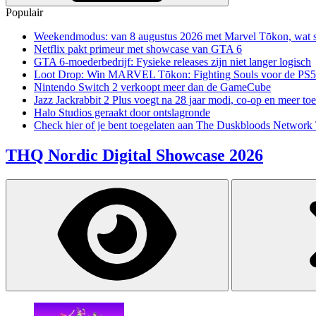
Populair
Weekendmodus: van 8 augustus 2026 met Marvel Tōkon, wat sp
Netflix pakt primeur met showcase van GTA 6
GTA 6-moederbedrijf: Fysieke releases zijn niet langer logisch
Loot Drop: Win MARVEL Tōkon: Fighting Souls voor de PS5
Nintendo Switch 2 verkoopt meer dan de GameCube
Jazz Jackrabbit 2 Plus voegt na 28 jaar modi, co-op en meer toe
Halo Studios geraakt door ontslagronde
Check hier of je bent toegelaten aan The Duskbloods Network 
THQ Nordic Digital Showcase 2026