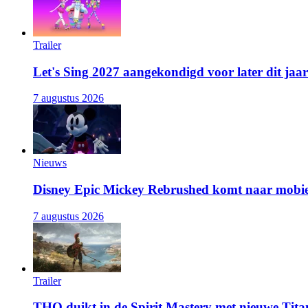
Trailer
Let's Sing 2027 aangekondigd voor later dit jaar
7 augustus 2026
Nieuws
Disney Epic Mickey Rebrushed komt naar mobie
7 augustus 2026
Trailer
THQ duikt in de Spirit Mastery met nieuwe Titan