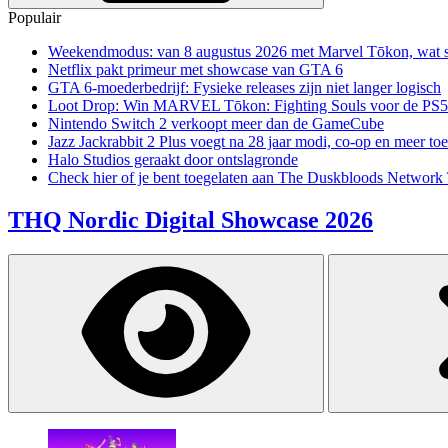
Populair
Weekendmodus: van 8 augustus 2026 met Marvel Tōkon, wat sp
Netflix pakt primeur met showcase van GTA 6
GTA 6-moederbedrijf: Fysieke releases zijn niet langer logisch
Loot Drop: Win MARVEL Tōkon: Fighting Souls voor de PS5
Nintendo Switch 2 verkoopt meer dan de GameCube
Jazz Jackrabbit 2 Plus voegt na 28 jaar modi, co-op en meer toe
Halo Studios geraakt door ontslagronde
Check hier of je bent toegelaten aan The Duskbloods Network 
THQ Nordic Digital Showcase 2026