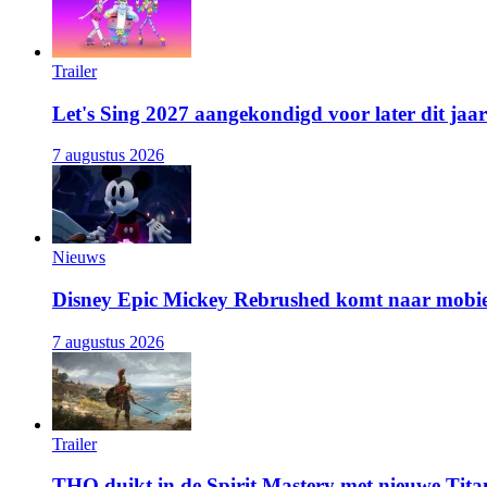
Trailer
Let's Sing 2027 aangekondigd voor later dit jaar
7 augustus 2026
Nieuws
Disney Epic Mickey Rebrushed komt naar mobie
7 augustus 2026
Trailer
THQ duikt in de Spirit Mastery met nieuwe Titan