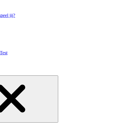
eel jij?
Test