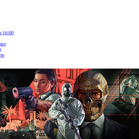
m 16:00
mes
t
rie