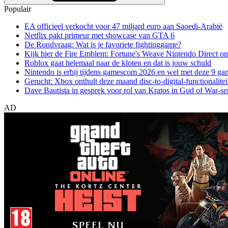
Populair
EA officieel verkocht voor 47 miljard euro aan Saoedi-Arabië
Netflix pakt primeur met showcase van GTA 6
De Rondvraag: Wat is je favoriete fightinggame?
Kijk hier de Fire Emblem: Fortune's Weave Nintendo Direct o
Roblox gaat helemaal naar de kloten en dat is jouw schuld
Nintendo is erbij tijdens gamescom 2026 en wel met deze 9 ga
Gerucht: Xbox onthult deze maand disc-to-digital-functionalitei
Dave Bautista in gesprek voor rol van Kratos in God of War-se
AD