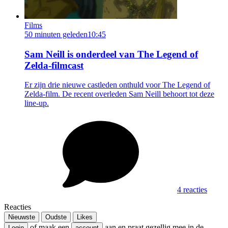
Films
50 minuten geleden
10:45
Sam Neill is onderdeel van The Legend of
Zelda-filmcast
Er zijn drie nieuwe castleden onthuld voor The Legend of
Zelda-film. De recent overleden Sam Neill behoort tot deze
line-up.
4 reacties
Reacties
Nieuwste
Oudste
Likes
of maak een
aan en praat gezellig mee in de
Login
account