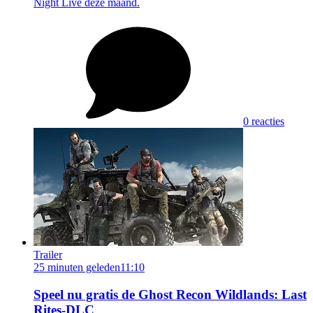
Night Live deze maand.
0 reacties
Trailer
25 minuten geleden
11:10
Speel nu gratis de Ghost Recon Wildlands: Last
Rites-DLC