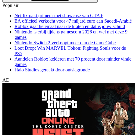
Populair
Netflix pakt primeur met showcase van GTA 6
EA officieel verkocht voor 47 miljard euro aan Saoedi-Arabië
Roblox gaat helemaal naar de kloten en dat is jouw schuld
Nintendo is erbij tijdens gamescom 2026 en wel met deze 9
games
Nintendo Switch 2 verkoopt meer dan de GameCube
Loot Drop: Win MARVEL Tōkon: Fighting Souls voor de
PS5
Aandelen Roblox kelderen met 70 procent door minder virale
games
Halo Studios geraakt door ontslagronde
AD