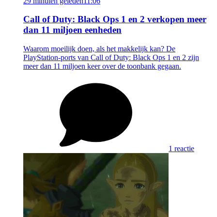
29 minuten geleden
11:06
Call of Duty: Black Ops 1 en 2 verkopen meer
dan 11 miljoen eenheden
Waarom moeilijk doen, als het makkelijk kan? De
PlayStation-ports van Call of Duty: Black Ops 1 en 2 zijn
meer dan 11 miljoen keer over de toonbank gegaan.
1 reactie