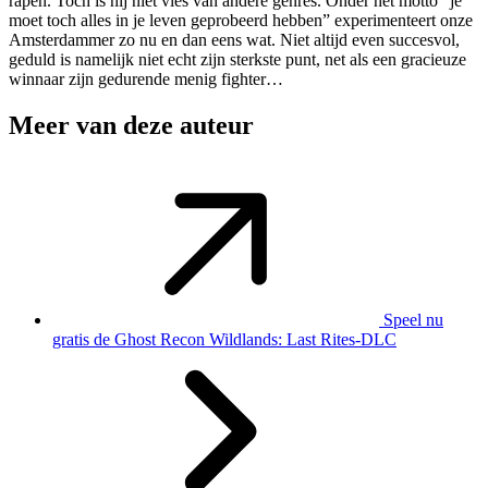
rapen. Toch is hij niet vies van andere genres. Onder het motto “je
moet toch alles in je leven geprobeerd hebben” experimenteert onze
Amsterdammer zo nu en dan eens wat. Niet altijd even succesvol,
geduld is namelijk niet echt zijn sterkste punt, net als een gracieuze
winnaar zijn gedurende menig fighter…
Meer van deze auteur
Speel nu
gratis de Ghost Recon Wildlands: Last Rites-DLC