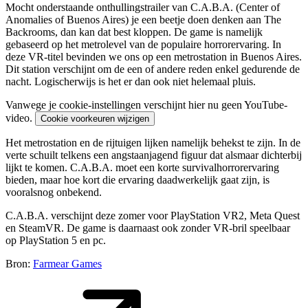
Mocht onderstaande onthullingstrailer van C.A.B.A. (Center of
Anomalies of Buenos Aires) je een beetje doen denken aan The
Backrooms, dan kan dat best kloppen. De game is namelijk
gebaseerd op het metrolevel van de populaire horrorervaring. In
deze VR-titel bevinden we ons op een metrostation in Buenos Aires.
Dit station verschijnt om de een of andere reden enkel gedurende de
nacht. Logischerwijs is het er dan ook niet helemaal pluis.
Vanwege je cookie-instellingen verschijnt hier nu geen YouTube-
video.
Cookie voorkeuren wijzigen
Het metrostation en de rijtuigen lijken namelijk behekst te zijn. In de
verte schuilt telkens een angstaanjagend figuur dat alsmaar dichterbij
lijkt te komen. C.A.B.A. moet een korte survivalhorrorervaring
bieden, maar hoe kort die ervaring daadwerkelijk gaat zijn, is
vooralsnog onbekend.
C.A.B.A. verschijnt deze zomer voor PlayStation VR2, Meta Quest
en SteamVR. De game is daarnaast ook zonder VR-bril speelbaar
op PlayStation 5 en pc.
Bron:
Farmear Games