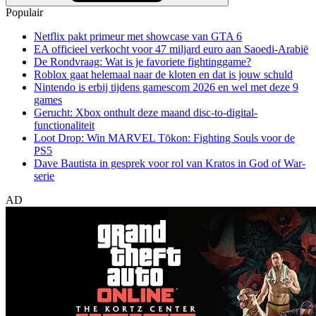
Populair
Netflix pakt primeur met showcase van GTA 6
EA officieel verkocht voor 47 miljard euro aan Saoedi-Arabië
De Rondvraag: Wat is je favoriete fightinggame?
Roblox gaat helemaal naar de kloten en dat is jouw schuld
Nintendo is erbij tijdens gamescom 2026 en wel met deze 9
games
Gerucht: Xbox onthult deze maand disc-to-digital-
functionaliteit
Loot Drop: Win MARVEL Tōkon: Fighting Souls voor de
PS5
Dave Bautista in gesprek voor rol van Kratos in God of War-
serie
AD