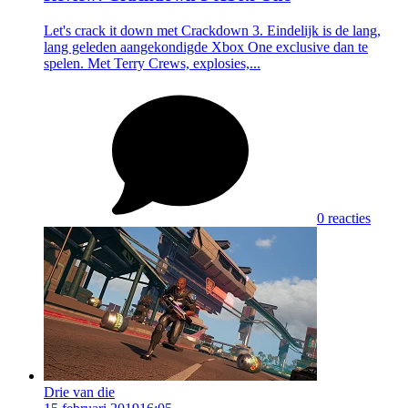
Let's crack it down met Crackdown 3. Eindelijk is de lang,
lang geleden aangekondigde Xbox One exclusive dan te
spelen. Met Terry Crews, explosies,...
0 reacties
Drie van die