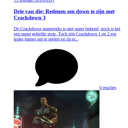
15 februari 2019
16:05
Drie van die: Redenen om down te zijn met
Crackdown 3
De Crackdown gamereeks is niet super bekend, noch is het
een super geliefde serie. Toch zijn Crackdown 1 en 2 erg
leuke games om te spelen en zit er...
0 reacties