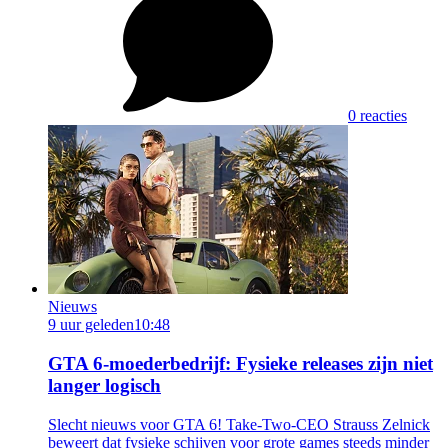
0 reacties
Nieuws
9 uur geleden
10:48
GTA 6-moederbedrijf: Fysieke releases zijn niet
langer logisch
Slecht nieuws voor GTA 6! Take-Two-CEO Strauss Zelnick
beweert dat fysieke schijven voor grote games steeds minder