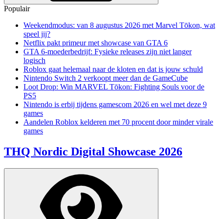
Populair
Weekendmodus: van 8 augustus 2026 met Marvel Tōkon, wat
speel jij?
Netflix pakt primeur met showcase van GTA 6
GTA 6-moederbedrijf: Fysieke releases zijn niet langer
logisch
Roblox gaat helemaal naar de kloten en dat is jouw schuld
Nintendo Switch 2 verkoopt meer dan de GameCube
Loot Drop: Win MARVEL Tōkon: Fighting Souls voor de
PS5
Nintendo is erbij tijdens gamescom 2026 en wel met deze 9
games
Aandelen Roblox kelderen met 70 procent door minder virale
games
THQ Nordic Digital Showcase 2026