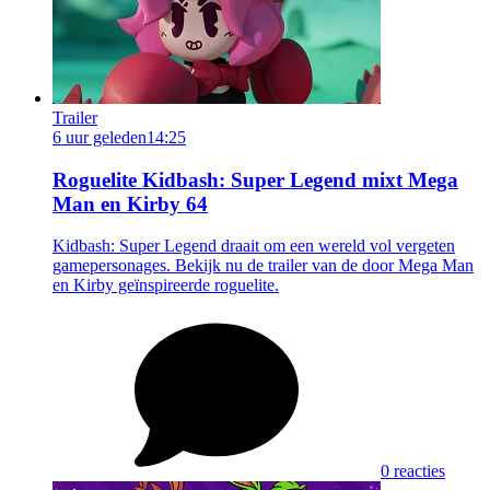
Trailer
6 uur geleden
14:25
Roguelite Kidbash: Super Legend mixt Mega
Man en Kirby 64
Kidbash: Super Legend draait om een wereld vol vergeten
gamepersonages. Bekijk nu de trailer van de door Mega Man
en Kirby geïnspireerde roguelite.
0 reacties