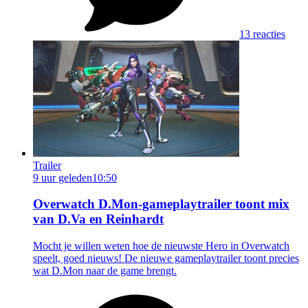
13 reacties
Trailer
9 uur geleden
10:50
Overwatch D.Mon-gameplaytrailer toont mix
van D.Va en Reinhardt
Mocht je willen weten hoe de nieuwste Hero in Overwatch
speelt, goed nieuws! De nieuwe gameplaytrailer toont precies
wat D.Mon naar de game brengt.