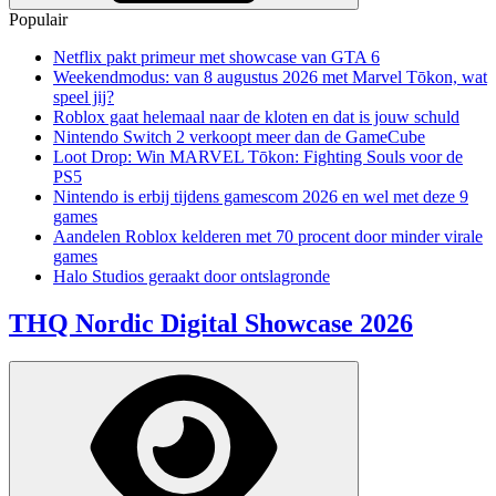
Populair
Netflix pakt primeur met showcase van GTA 6
Weekendmodus: van 8 augustus 2026 met Marvel Tōkon, wat
speel jij?
Roblox gaat helemaal naar de kloten en dat is jouw schuld
Nintendo Switch 2 verkoopt meer dan de GameCube
Loot Drop: Win MARVEL Tōkon: Fighting Souls voor de
PS5
Nintendo is erbij tijdens gamescom 2026 en wel met deze 9
games
Aandelen Roblox kelderen met 70 procent door minder virale
games
Halo Studios geraakt door ontslagronde
THQ Nordic Digital Showcase 2026