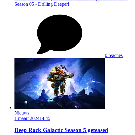
Season 05 - Drilling Deeper!
0 reacties
Nieuws
1 maart 2024
14:45
Deep Rock Galactic Season 5 geteased