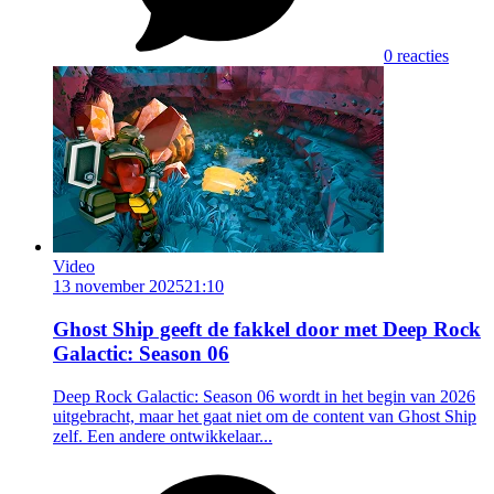
0 reacties
Video
13 november 2025
21:10
Ghost Ship geeft de fakkel door met Deep Rock
Galactic: Season 06
Deep Rock Galactic: Season 06 wordt in het begin van 2026
uitgebracht, maar het gaat niet om de content van Ghost Ship
zelf. Een andere ontwikkelaar...