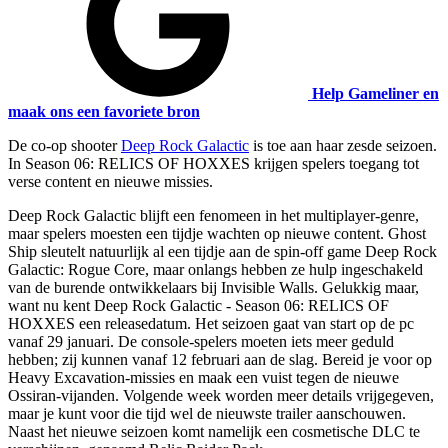
Help Gameliner en
maak ons een favoriete bron
De co-op shooter
Deep Rock Galactic
is toe aan haar zesde seizoen.
In Season 06: RELICS OF HOXXES krijgen spelers toegang tot
verse content en nieuwe missies.
Deep Rock Galactic blijft een fenomeen in het multiplayer-genre,
maar spelers moesten een tijdje wachten op nieuwe content. Ghost
Ship sleutelt natuurlijk al een tijdje aan de spin-off game Deep Rock
Galactic: Rogue Core, maar onlangs hebben ze hulp ingeschakeld
van de burende ontwikkelaars bij Invisible Walls. Gelukkig maar,
want nu kent Deep Rock Galactic - Season 06: RELICS OF
HOXXES een releasedatum. Het seizoen gaat van start op de pc
vanaf 29 januari. De console-spelers moeten iets meer geduld
hebben; zij kunnen vanaf 12 februari aan de slag. Bereid je voor op
Heavy Excavation-missies en maak een vuist tegen de nieuwe
Ossiran-vijanden. Volgende week worden meer details vrijgegeven,
maar je kunt voor die tijd wel de nieuwste trailer aanschouwen.
Naast het nieuwe seizoen komt namelijk een cosmetische DLC te