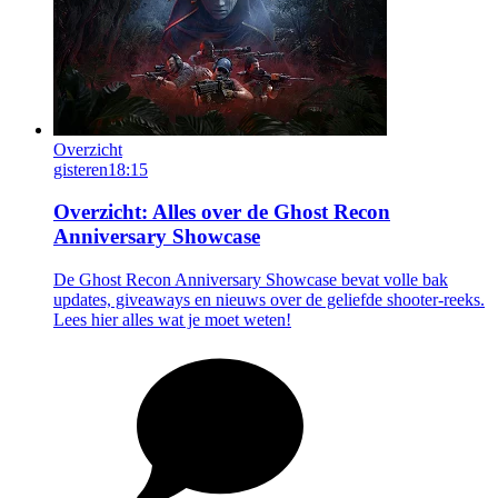
Overzicht
gisteren
18:15
Overzicht: Alles over de Ghost Recon
Anniversary Showcase
De Ghost Recon Anniversary Showcase bevat volle bak
updates, giveaways en nieuws over de geliefde shooter-reeks.
Lees hier alles wat je moet weten!