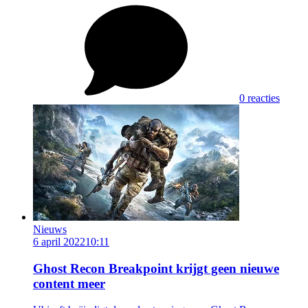
0 reacties
Nieuws
6 april 2022
10:11
Ghost Recon Breakpoint krijgt geen nieuwe
content meer