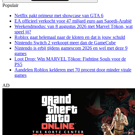
Populair
Netflix pakt primeur met showcase van GTA 6
EA officieel verkocht voor 47 miljard euro aan Saoedi-Arabië
Weekendmodus: van 8 augustus 2026 met Marvel Tōkon, wat
speel jij?
Roblox gaat helemaal naar de kloten en dat is jouw schuld
Nintendo Switch 2 verkoopt meer dan de GameCube
Nintendo is erbij tijdens gamescom 2026 en wel met deze 9
games
Loot Drop: Win MARVEL Tōkon: Fighting Souls voor de
PS5
Aandelen Roblox kelderen met 70 procent door minder virale
games
AD