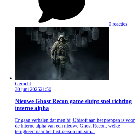
0 reacties
Gerucht
30 juni 2025
21:50
Nieuwe Ghost Recon game sluipt snel richting
interne alpha
Er gaan verhalen dat men bij Ubisoft aan het preppen is voor
de interne alpha van een nieuwe Ghost Recon, welke
terugkeert naar het first-person mil-sim...