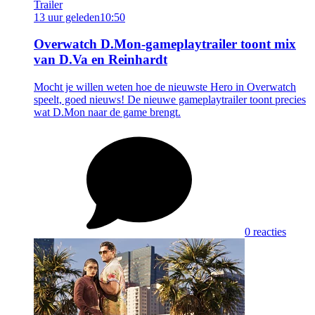
Trailer
13 uur geleden
10:50
Overwatch D.Mon-gameplaytrailer toont mix
van D.Va en Reinhardt
Mocht je willen weten hoe de nieuwste Hero in Overwatch
speelt, goed nieuws! De nieuwe gameplaytrailer toont precies
wat D.Mon naar de game brengt.
0 reacties