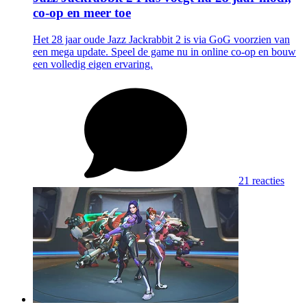
co-op en meer toe
Het 28 jaar oude Jazz Jackrabbit 2 is via GoG voorzien van
een mega update. Speel de game nu in online co-op en bouw
een volledig eigen ervaring.
21 reacties