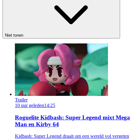
Niet tonen
Trailer
10 uur geleden
14:25
Roguelite Kidbash: Super Legend mixt Mega
Man en Kirby 64
Kidbash: Super Legend draait om een wereld vol vergeten