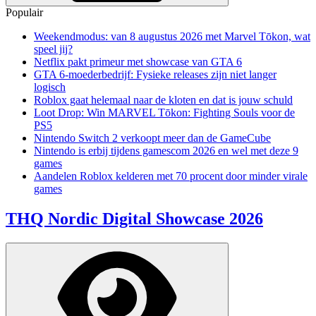
Populair
Weekendmodus: van 8 augustus 2026 met Marvel Tōkon, wat
speel jij?
Netflix pakt primeur met showcase van GTA 6
GTA 6-moederbedrijf: Fysieke releases zijn niet langer
logisch
Roblox gaat helemaal naar de kloten en dat is jouw schuld
Loot Drop: Win MARVEL Tōkon: Fighting Souls voor de
PS5
Nintendo Switch 2 verkoopt meer dan de GameCube
Nintendo is erbij tijdens gamescom 2026 en wel met deze 9
games
Aandelen Roblox kelderen met 70 procent door minder virale
games
THQ Nordic Digital Showcase 2026