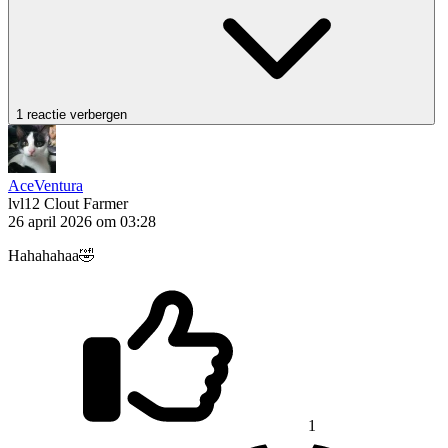
1 reactie verbergen
AceVentura
lvl12
Clout Farmer
26 april 2026 om 03:28
Hahahahaa🤣
1