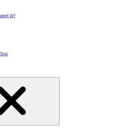
eel jij?
Test