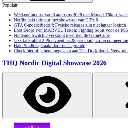
Populair
Weekendmodus: van 8 augustus 2026 met Marvel Tōkon, wat sp
Netflix pakt primeur met showcase van GTA 6
GTA 6-moederbedrijf: Fysieke releases zijn niet langer logisch
Loot Drop: Win MARVEL Tōkon: Fighting Souls voor de PS5
Nintendo Switch 2 verkoopt meer dan de GameCube
Jazz Jackrabbit 2 Plus voegt na 28 jaar modi, co-op en meer toe
Halo Studios geraakt door ontslagronde
Check hier of je bent toegelaten aan The Duskbloods Network 
THQ Nordic Digital Showcase 2026