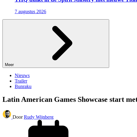
7 augustus 2026
Meer
Nieuws
Trailer
Bunraku
Latin American Games Showcase start me
Door
Rudy Wijnberg