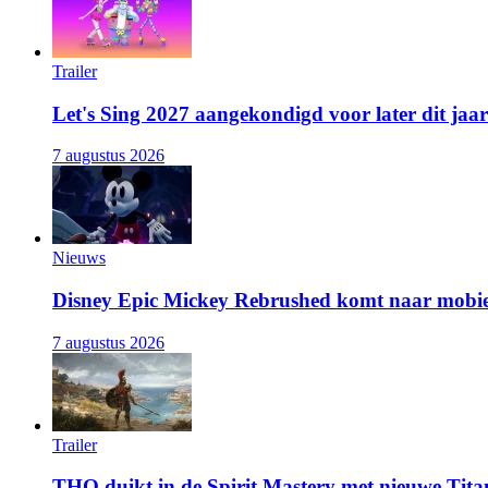
Trailer
Let's Sing 2027 aangekondigd voor later dit jaar
7 augustus 2026
Nieuws
Disney Epic Mickey Rebrushed komt naar mobie
7 augustus 2026
Trailer
THQ duikt in de Spirit Mastery met nieuwe Titan