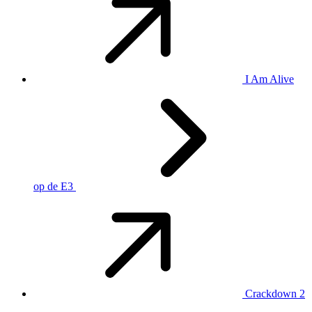
I Am Alive
op de E3
Crackdown 2