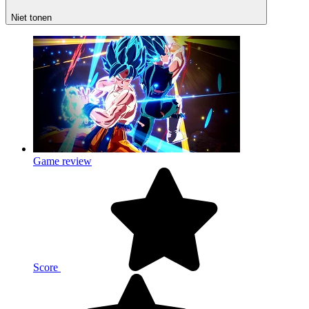
Niet tonen
Game review
Score