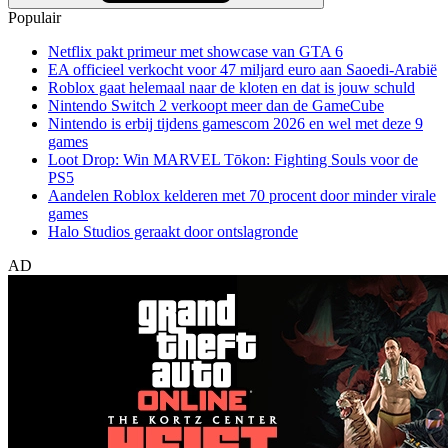
Populair
Netflix pakt primeur met showcase van GTA 6
EA officieel verkocht voor 47 miljard euro aan Saoedi-Arabië
Roblox gaat helemaal naar de kloten en dat is jouw schuld
Nintendo Switch 2 verkoopt meer dan de GameCube
Nintendo is erbij tijdens gamescom 2026 en wel met deze 9
games
Loot Drop: Win MARVEL Tōkon: Fighting Souls voor de
PS5
Aandelen Roblox kelderen met 70 procent door minder virale
games
Halo Studios geraakt door ontslagronde
AD