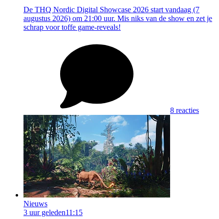
De THQ Nordic Digital Showcase 2026 start vandaag (7
augustus 2026) om 21:00 uur. Mis niks van de show en zet je
schrap voor toffe game-reveals!
8 reacties
Nieuws
3 uur geleden
11:15