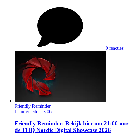
0 reacties
Friendly Reminder
1 uur geleden
13:06
Friendly Reminder: Bekijk hier om 21:00 uur
de THQ Nordic Digital Showcase 2026