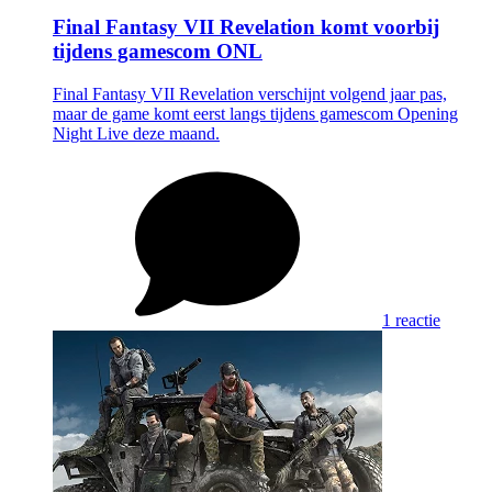
Final Fantasy VII Revelation komt voorbij
tijdens gamescom ONL
Final Fantasy VII Revelation verschijnt volgend jaar pas,
maar de game komt eerst langs tijdens gamescom Opening
Night Live deze maand.
1 reactie