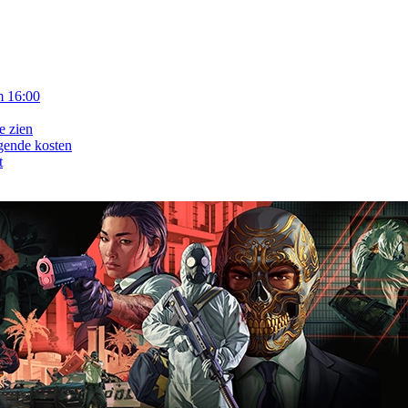
m 16:00
e zien
gende kosten
t