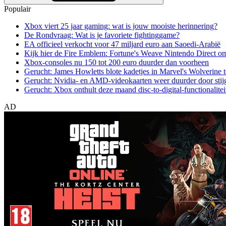
Populair
Xbox viert 25 jaar gaming: wat is jouw mooiste herinnering?
De Rondvraag: Wat is je favoriete fightinggame?
EA officieel verkocht voor 47 miljard euro aan Saoedi-Arabië
Kijk hier de Fire Emblem: Fortune's Weave Nintendo Direct o
Xbox-consoles nu 150 tot 200 euro duurder dan voorheen
Gerucht: James Howletts blote kadetjes in Marvel's Wolverine t
Gerucht: Nvidia- en AMD-videokaarten weer duurder door stij
Gerucht: Xbox onthult deze maand disc-to-digital-functionalitei
AD