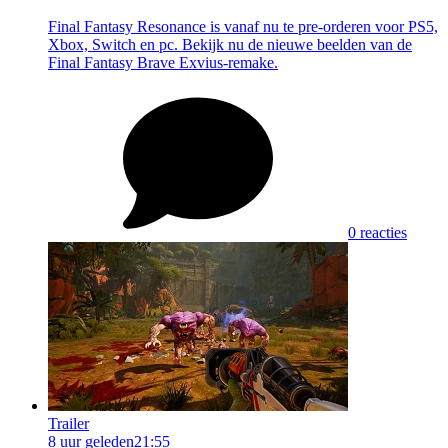
Final Fantasy Resonance is vanaf nu te pre-orderen voor PS5,
Xbox, Switch en pc. Bekijk nu de nieuwe beelden van de
Final Fantasy Brave Exvius-remake.
0 reacties
Trailer
8 uur geleden
21:55