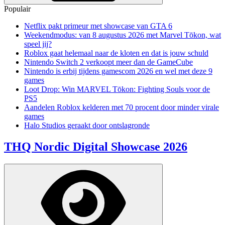
Populair
Netflix pakt primeur met showcase van GTA 6
Weekendmodus: van 8 augustus 2026 met Marvel Tōkon, wat
speel jij?
Roblox gaat helemaal naar de kloten en dat is jouw schuld
Nintendo Switch 2 verkoopt meer dan de GameCube
Nintendo is erbij tijdens gamescom 2026 en wel met deze 9
games
Loot Drop: Win MARVEL Tōkon: Fighting Souls voor de
PS5
Aandelen Roblox kelderen met 70 procent door minder virale
games
Halo Studios geraakt door ontslagronde
THQ Nordic Digital Showcase 2026