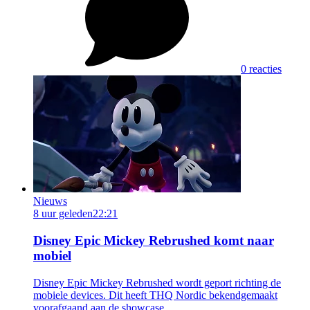
0 reacties
Nieuws
8 uur geleden
22:21
Disney Epic Mickey Rebrushed komt naar
mobiel
Disney Epic Mickey Rebrushed wordt geport richting de
mobiele devices. Dit heeft THQ Nordic bekendgemaakt
voorafgaand aan de showcase.